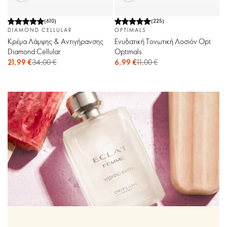
(
610
)
(
225
)
DIAMOND CELLULAR
OPTIMALS
Κρέμα Λάμψης & Αντιγήρανσης
Ενυδατική Τονωτική Λοσιόν Opt
Diamond Cellular
Optimals
21,99 €
34,00 €
6,99 €
11,00 €