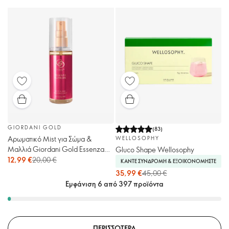
GIORDANI GOLD
(
83
)
Αρωματικό Mist για Σώμα &
WELLOSOPHY
Μαλλιά Giordani Gold Essenza
Gluco Shape Wellosophy
Supreme
12,99 €
20,00 €
ΚΆΝΤΕ ΣΥΝΔΡΟΜΉ & ΕΞΟΙΚΟΝΟΜΉΣΤΕ
35,99 €
45,00 €
Εμφάνιση 6 από 397 προϊόντα
ΠΕΡΙΣΣΟΤΕΡΑ