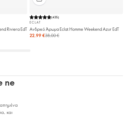
(
435
)
ECLAT
nd Riviera EdT
Ανδρικό Άρωμα Eclat Homme Weekend Azur EdT
22,99 €
38,00 €
e ne
γαπημένα
α, και