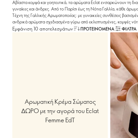
Αβίαστα κομψά και γοητευτικά, τα αρώματα Eclat ενσαρκώνουν τη δια
γυναίκες και άνδρες. Από το Παρίσι έως τη Νότια Γαλλία, κάθε άρωμα
Τέχνη της Γαλλικής Αρωματοποιίας: με γυναικείες συνθέσεις βασισμέ
ανδρικά αρώματα σχεδιασμένα γύρω από εκλεπτυσμένες, κομψές νότ
Εμφάνιση 10 αποτελεσμάτων
ΠΡΟΤΕΙΝΌΜΕΝΑ
ΦΙΛΤΡΑ
Αρωματική Κρέμα Σώματος
ΔΩΡΟ με την αγορά του Eclat
Femme EdT