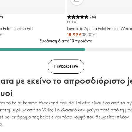
59
)
(
946
)
ECLAT
α Eclat Homme EdT
Γυναικείο Άρωμα Eclat Femme Weeke
 €
18,99 €
38,00 €
Εμφάνιση 6 από 10 προϊόντα
ΠΕΡΙΣΣΟΤΕΡΑ
τα με εκείνο το απροσδιόριστο j
quoi
ότι το Eclat Femme Weekend Eau de Toilette είναι ένα από τα α
ατομμυρίων από το 2015; Το κλασικό δεν φεύγει ποτέ από τη μόδ
st-seller άρωμα της Eclat είναι τόσο κομψό που θεωρείται πλέον
ό.