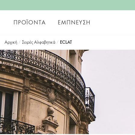
ΠΡΟΪΌΝΤΑ
ΈΜΠΝΕΥΣΗ
Αρχική
/
Σειρές Αλφαβητικά
/
ECLAT