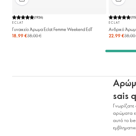
(
1926
)
(
11
ECLAT
ECLAT
Γυναικείο Άρωμα Eclat Femme Weekend EdT
Ανδρικό Άρωμ
18,99 €
38,00 €
22,99 €
38,00
Αρώμα
sais 
Γνωρίζατε 
αρώματα εκ
αυτό το be
εμβληματικ