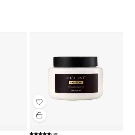
(
381
)