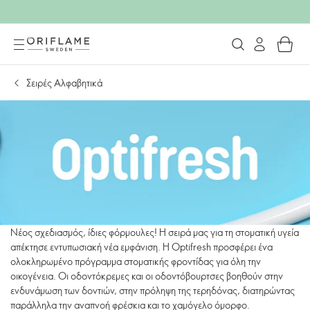
Σειρές Αλφαβητικά
Νέος σχεδιασμός, ίδιες φόρμουλες! Η σειρά μας για τη στοματική υγεία
απέκτησε εντυπωσιακή νέα εμφάνιση. Η Optifresh προσφέρει ένα
ολοκληρωμένο πρόγραμμα στοματικής φροντίδας για όλη την
οικογένεια. Οι οδοντόκρεμες και οι οδοντόβουρτσες βοηθούν στην
ενδυνάμωση των δοντιών, στην πρόληψη της τερηδόνας, διατηρώντας
παράλληλα την αναπνοή φρέσκια και το χαμόγελο όμορφο.