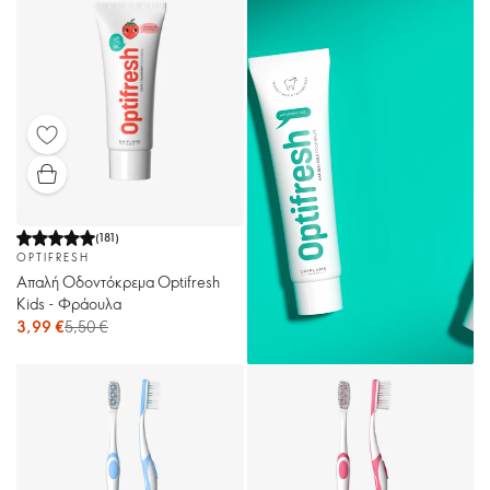
(
181
)
OPTIFRESH
Απαλή Οδοντόκρεμα Optifresh
Kids - Φράουλα
3,99 €
5,50 €