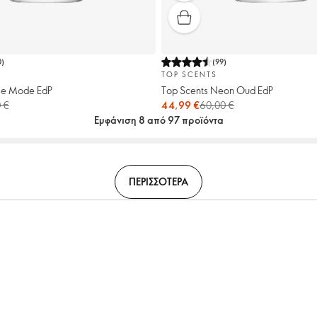
0
)
(
99
)
TOP SCENTS
se Mode EdP
Top Scents Neon Oud EdP
 €
44,99 €
60,00 €
Εμφάνιση 8 από 97 προϊόντα
ΠΕΡΙΣΣΟΤΕΡΑ