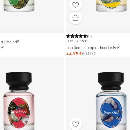
(
11
)
La Lime EdP
TOP SCENTS
Top Scents Tropic Thunder EdP
 €
44,99 €
60,00 €