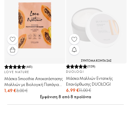
ΣΥΝΤΟΜΑ ΚΟΝΤΑ ΣΑΣ
(
1139
)
(
461
)
DUOLOGI
LOVE NATURE
Μάσκα Μαλλιών Εντατικής
Μάσκα Smoothie Αποκατάστασης
Επανόρθωσης DUOLOGI
Μαλλιών με Βιολογική Παπάγια
Love Nature
6,99 €
11,00 €
1,49 €
3,00 €
Εμφάνιση 8 από 8 προϊόντα