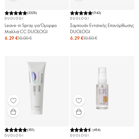
(
2225
)
(
1142
)
DUOLOGI
DUOLOGI
Leave-in Spray για Όμορφα
Σαμπουάν Εντατικής Επανόρθωσης
Μαλλιά CC DUOLOGI
DUOLOGI
6,29 €
10,00 €
6,29 €
10,50 €
(
351
)
(
454
)
DUOLOGI
DUOLOGI