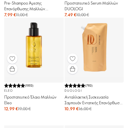
Pre-Shampoo Άμεσης
Προστατευτικό Serum Μαλλιών
Επανόρθωσης Μαλλιών
DUOLOGI
DUOLOGI
7,99 €
11,00 €
7,49 €
10,00 €
(
1002
)
(
782
)
ELEO
DUOLOGI
Προστατευτικό Έλαιο Μαλλιών
Ανταλλακτική Συσκευασία
Eleo
Σαμπουάν Εντατικής Επανόρθωσης
DUOLOGI
12,99 €
19,00 €
10,99 €
16,00 €