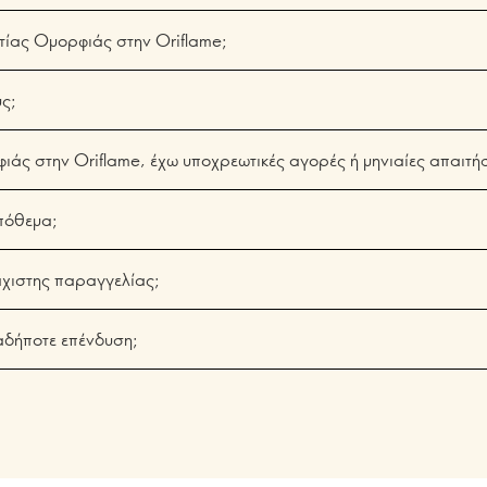
ματίας Ομορφιάς στην Oriflame;
ς;
ιάς στην Oriflame, έχω υποχρεωτικές αγορές ή μηνιαίες απαιτήσ
πόθεμα;
χιστης παραγγελίας;
αδήποτε επένδυση;