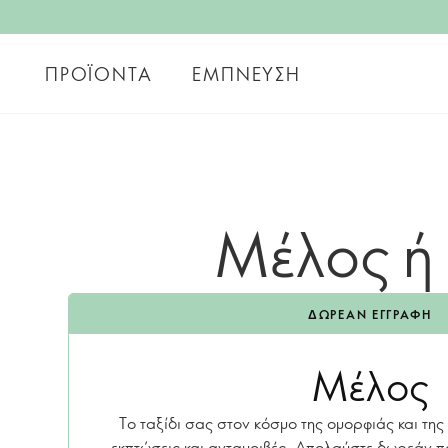
ΠΡΟΪΌΝΤΑ
ΈΜΠΝΕΥΣΗ
Μέλος ή 
ΔΩΡΕΆΝ ΕΓΓΡΑΦΉ
Μέλος
Το ταξίδι σας στον κόσμο της ομορφιάς και της
εκπτώσεις και ανταμοιβές. Απολαύστε δωρεάν 