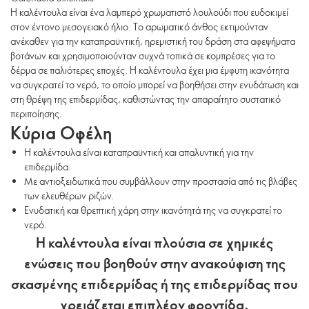
Η καλέντουλα είναι ένα λαμπερό χρωματιστό λουλούδι που ευδοκιμεί
στον έντονο μεσογειακό ήλιο. Το αρωματικό άνθος εκτιμούνταν
ανέκαθεν για την καταπραϋντική, ηρεμιστική του δράση στα αφεψήματα
βοτάνων και χρησιμοποιούνταν συχνά τοπικά σε κομπρέσες για το
δέρμα σε παλιότερες εποχές. Η καλέντουλα έχει μια έμφυτη ικανότητα
να συγκρατεί το νερό, το οποίο μπορεί να βοηθήσει στην ενυδάτωση και
στη θρέψη της επιδερμίδας, καθιστώντας την απαραίτητο συστατικό
περιποίησης.
Κύρια Οφέλη
Η καλέντουλα είναι καταπραϋντική και απαλυντική για την
επιδερμίδα.
Με αντιοξειδωτικά που συμβάλλουν στην προστασία από τις βλάβες
των ελευθέρων ριζών.
Ενυδατική και θρεπτική χάρη στην ικανότητά της να συγκρατεί το
νερό.
Η καλέντουλα είναι πλούσια σε χημικές
ενώσεις που βοηθούν στην ανακούφιση της
σκασμένης επιδερμίδας ή της επιδερμίδας που
χρειάζεται επιπλέον φροντίδα.