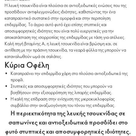
Η λευκή τσουκνίδα είναι πλούσια σε αντιοξειδωτικές ενώσεις που της
προσδίδουν αντιφλεγμονώδεις ιδιότητες, καθιστώντας την ένα
καταπραϋντικό συστατικό στην ομορφιά και στην περιποίηση
επιδερμίδας. Το άγριο αυτό φυτό έχει επίσης στυπτικές και
αποσυμφορητικές ιδιότητες που είναι πολύ ευεργετικές για την
αποκατάσταση της ισορροπίας της επιδερμίδας με τάση για ατέλειες.
Καλή πηγή βιταμίνης Α, η λευκή τσουκνίδα είναι βρώσιμη και, σε
αντίθεση με την πράσινη τσουκνίδα, τα νεαρά φύλλα της μπορούν να
καταναλωθούν ωμά σε σαλάτες.
Κύρια Οφέλη
Καταπραΰνει την επιδερμίδα χάρη στο πλούσιο αντιοξειδωτικό της
προφίλ.
Στυπτικές και αποσυμφορητικές ιδιότητες που μπορούν να
βοηθήσουν στην εξισορρόπηση της λιπαρής επιδερμίδας.
Η καλή της επίδραση στην ενίσχυση της μικροκυκλοφορίας
συμβάλλει στην αναζωογόνηση του τόνου της επιδερμίδας.
Η περιεκτικότητα της λευκής τσουκνίδας σε
σαπωνίνες και αντιοξειδωτικά προσδίδει στο
φυτό στυπτικές και αποσυμφορητικές ιδιότητες,