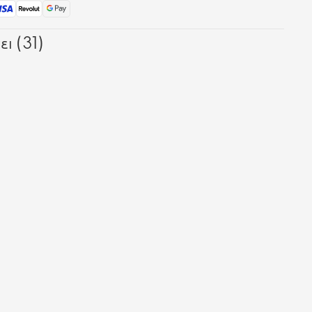
ι (31)