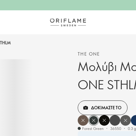
STHLM
THE ONE
Μολύβι Μα
ONE STH
ΔΟΚΙΜΑΣΤΕ ΤΟ
Forest Green
36550
0.3 g