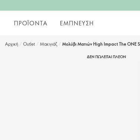
ΠΡΟΪΌΝΤΑ
ΈΜΠΝΕΥΣΗ
Αρχική
/
Outlet
/
Μακιγιάζ
/
Μολύβι Ματιών High Impact The ONE 
ΔΕΝ ΠΩΛΕΙΤΑΙ ΠΛΕΟΝ