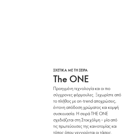
ΣΧΕΤΙΚΑ ΜΕ ΤΗ ΣΕΙΡΑ
The ONE
Προηγμένη τεχνολογία και οι πιο
σύγχρονες φόρμουλες. Ξεχωρίστε από
το πλήθος με on-trend αποχρώσεις,
έντονη απόδοση χρώματος και κομψή
συσκευασία. Η σειρά THE ONE
σχεδιάζεται στη Στοκχόλμη – μία από
τις πρωτεύουσες της καινοτομίας και
τόπος όπου γεννιούνται οι τάσεις.