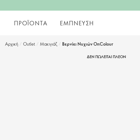
ΠΡΟΪΌΝΤΑ
ΈΜΠΝΕΥΣΗ
Αρχική
/
Outlet
/
Μακιγιάζ
/
Βερνίκι Νυχιών OnColour
ΔΕΝ ΠΩΛΕΙΤΑΙ ΠΛΕΟΝ