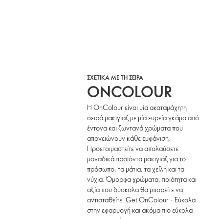
ΣΧΕΤΙΚΑ ΜΕ ΤΗ ΣΕΙΡΑ
ONCOLOUR
Η OnColour είναι μία ακαταμάχητη
σειρά μακιγιάζ με μία ευρεία γκάμα από
έντονα και ζωντανά χρώματα που
απογειώνουν κάθε εμφάνιση.
Προετοιμαστείτε να απολαύσετε
μοναδικά προϊόντα μακιγιάζ για το
πρόσωπο, τα μάτια, τα χείλη και τα
νύχια. Όμορφα χρώματα, ποιότητα και
αξία που δύσκολα θα μπορείτε να
αντισταθείτε. Get OnColour - Εύκολα
στην εφαρμογή και ακόμα πιο εύκολα