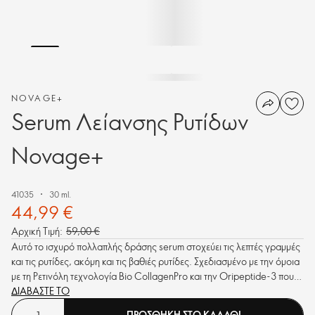
NOVAGE+
Serum Λείανσης Ρυτίδων
Novage+
41035
30 ml.
44,99 €
Αρχική Τιμή:
59,00 €
Αυτό το ισχυρό πολλαπλής δράσης serum στοχεύει τις λεπτές γραμμές
και τις ρυτίδες, ακόμη και τις βαθιές ρυτίδες. Σχεδιασμένο με την όμοια
με τη Ρετινόλη τεχνολογία Bio CollagenPro και την Oripeptide-3 που
ενεργοποιεί την παραγωγή κολλαγόνου από την ίδια την επιδερμίδας,
ΔΙΑΒΑΣΤΕ ΤΟ
για φαρμακοκαλλυντική, ήπια απόδοση.
ΠΡΟΣΘΗΚΗ ΣΤΟ ΚΑΛΑΘΙ