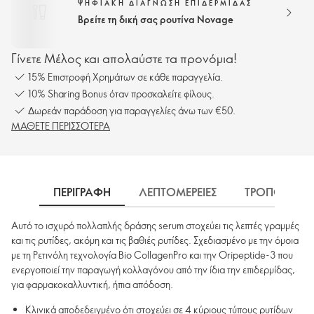
ΨΗΦΙΑΚΗ ΔΙΑΓΝΩΣΗ ΕΠΙΔΕΡΜΙΔΑΣ
Βρείτε τη δική σας ρουτίνα Novage
Γίνετε Μέλος και απολαύστε τα προνόμια!
15% Επιστροφή Χρημάτων σε κάθε παραγγελία.
10% Sharing Bonus όταν προσκαλείτε φίλους.
Δωρεάν παράδοση για παραγγελίες άνω των €50.
ΜΑΘΕΤΕ ΠΕΡΙΣΣΟΤΕΡΑ
ΠΕΡΙΓΡΑΦΗ
ΛΕΠΤΟΜΕΡΕΙΕΣ
ΤΡΟΠΟΣ ΧΡΗ
Αυτό το ισχυρό πολλαπλής δράσης serum στοχεύει τις λεπτές γραμμές
και τις ρυτίδες, ακόμη και τις βαθιές ρυτίδες. Σχεδιασμένο με την όμοια
με τη Ρετινόλη τεχνολογία Bio CollagenPro και την Oripeptide-3 που
ενεργοποιεί την παραγωγή κολλαγόνου από την ίδια την επιδερμίδας,
για φαρμακοκαλλυντική, ήπια απόδοση.
Κλινικά αποδεδειγμένο ότι στοχεύει σε 4 κύριους τύπους ρυτίδων