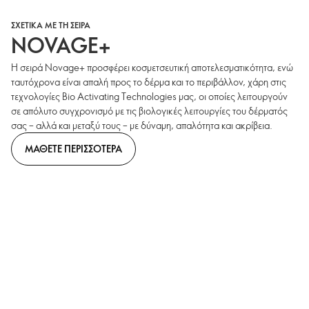
ΣΧΕΤΙΚΑ ΜΕ ΤΗ ΣΕΙΡΑ
NOVAGE+
Η σειρά Novage+ προσφέρει κοσμετσευτική αποτελεσματικότητα, ενώ
ταυτόχρονα είναι απαλή προς το δέρμα και το περιβάλλον, χάρη στις
τεχνολογίες Bio Activating Technologies μας, οι οποίες λειτουργούν
σε απόλυτο συγχρονισμό με τις βιολογικές λειτουργίες του δέρματός
σας – αλλά και μεταξύ τους – με δύναμη, απαλότητα και ακρίβεια.
ΜΑΘΕΤΕ ΠΕΡΙΣΣΟΤΕΡΑ