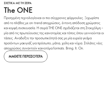
ΣΧΕΤΙΚΑ ΜΕ ΤΗ ΣΕΙΡΑ
The ONE
Προηγμένη τεχνολογία και οι πιο σύγχρονες φόρμουλες. Ξεχωρίστε
από το πλήθος με on-trend αποχρώσεις, έντονη απόδοση χρώματος
και κομψή συσκευασία. Η σειρά THE ONE σχεδιάζεται στη Στοκχόλμη –
μία από τις πρωτεύουσες της καινοτομίας και τόπος όπου γεννιούνται οι
τάσεις. Αναδείξτε την προσωπικότητά σας με μία ευρεία γκάμα
προϊόντων μακιγιάζ για πρόσωπο, μάτια, χείλη και νύχια. Στιλάτες νέες
αποχρώσεις συναντούν καινοτόμα formats. Bring. It. On.
ΜΑΘΕΤΕ ΠΕΡΙΣΣΟΤΕΡΑ