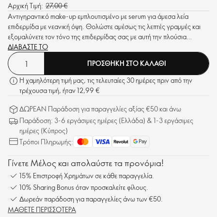
Αρχική Τιμή:
27,00 €
Αντιγηραντικό make-up εμπλουτισμένο με serum για άμεσα λεία
επιδερμίδα με νεανική όψη. Θολώστε αμέσως τις λεπτές γραμμές και
εξομαλύνετε τον τόνο της επιδερμίδας σας με αυτή την πλούσια
φόρμουλα με ενισχυμένο φυσικό φινίρισμα.
ΔΙΑΒΑΣΤΕ ΤΟ
ΠΡΟΣΘΗΚΗ ΣΤΟ ΚΑΛΑΘΙ
Η χαμηλότερη τιμή μας, τις τελευταίες 30 ημέρες πριν από την
τρέχουσα τιμή, ήταν 12,99 €
ΔΩΡΕΑΝ Παράδοση για παραγγελίες αξίας €50 και άνω
Παράδοση: 3-6 εργάσιμες ημέρες (Ελλάδα) & 1-3 εργάσιμες
ημέρες (Κύπρος)
Τρόποι Πληρωμής:
Γίνετε Μέλος και απολαύστε τα προνόμια!
15% Επιστροφή Χρημάτων σε κάθε παραγγελία.
10% Sharing Bonus όταν προσκαλείτε φίλους.
Δωρεάν παράδοση για παραγγελίες άνω των €50.
ΜΑΘΕΤΕ ΠΕΡΙΣΣΟΤΕΡΑ