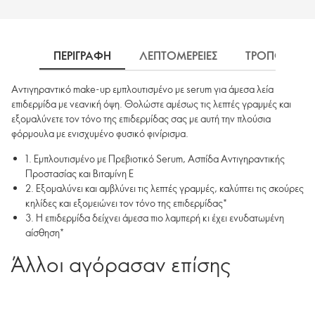
ΠΕΡΙΓΡΑΦΗ
ΛΕΠΤΟΜΕΡΕΙΕΣ
ΤΡΟΠΟΣ ΧΡΗ
Αντιγηραντικό make-up εμπλουτισμένο με serum για άμεσα λεία
επιδερμίδα με νεανική όψη. Θολώστε αμέσως τις λεπτές γραμμές και
εξομαλύνετε τον τόνο της επιδερμίδας σας με αυτή την πλούσια
φόρμουλα με ενισχυμένο φυσικό φινίρισμα.
1. Εμπλουτισμένο με Πρεβιοτικό Serum, Ασπίδα Αντιγηραντικής
Προστασίας και Βιταμίνη Ε
2. Εξομαλύνει και αμβλύνει τις λεπτές γραμμές, καλύπτει τις σκούρες
κηλίδες και εξομειώνει τον τόνο της επιδερμίδας*
3. Η επιδερμίδα δείχνει άμεσα πιο λαμπερή κι έχει ενυδατωμένη
αίσθηση*
Άλλοι αγόρασαν επίσης