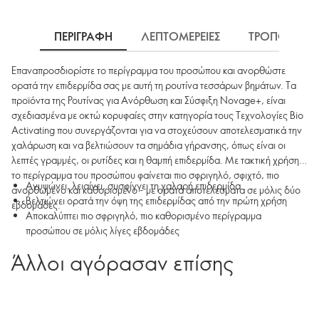
ΠΕΡΙΓΡΑΦΗ
ΛΕΠΤΟΜΕΡΕΙΕΣ
ΤΡΟΠΟΣ ΧΡΗ
Επαναπροσδιορίστε το περίγραμμα του προσώπου και ανορθώστε
ορατά την επιδερμίδα σας με αυτή τη ρουτίνα τεσσάρων βημάτων. Τα
προϊόντα της Ρουτίνας για Ανόρθωση και Σύσφιξη Novage+, είναι
σχεδιασμένα με οκτώ κορυφαίες στην κατηγορία τους Τεχνολογίες Bio
Activating που συνεργάζονται για να στοχεύσουν αποτελεσματικά την
χαλάρωση και να βελτιώσουν τα σημάδια γήρανσης, όπως είναι οι
λεπτές γραμμές, οι ρυτίδες και η θαμπή επιδερμίδα. Με τακτική χρήση,
το περίγραμμα του προσώπου φαίνεται πιο σφριγηλό, σφιχτό, πιο
Ανυψώνει, λειαίνει, συσφίγγει τη χαλαρή επιδερμίδα
ανορθωμένο και καθορισμένο - με ορατά αποτελέσματα σε μόλις δύο
Βελτιώνει ορατά την όψη της επιδερμίδας από την πρώτη χρήση
εβδομάδες.
Αποκαλύπτει πιο σφριγηλό, πιο καθορισμένο περίγραμμα
προσώπου σε μόλις λίγες εβδομάδες
Άλλοι αγόρασαν επίσης