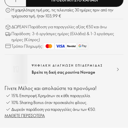
χαλάρωση και να βελτιώσουν τα σημάδια γήρανσης, όπως είναι οι
λεπτές γραμμές, οι ρυτίδες και η θαμπή επιδερμίδα. Με τακτική χρήση,
Η χαμηλότερη τιμή μας, τις τελευταίες 30 ημέρες πριν από την
το περίγραμμα του προσώπου φαίνεται πιο σφριγηλό, σφιχτό, πιο
τρέχουσα τιμή, ήταν 103,99 €
ανορθωμένο και καθορισμένο - με ορατά αποτελέσματα σε μόλις δύο
εβδομάδες.
ΔΩΡΕΑΝ Παράδοση για παραγγελίες αξίας €50 και άνω
Παράδοση: 3-6 εργάσιμες ημέρες (Ελλάδα) & 1-3 εργάσιμες
ημέρες (Κύπρος)
Τρόποι Πληρωμής:
ΨΗΦΙΑΚΗ ΔΙΑΓΝΩΣΗ ΕΠΙΔΕΡΜΙΔΑΣ
Βρείτε τη δική σας ρουτίνα Novage
Γίνετε Μέλος και απολαύστε τα προνόμια!
15% Επιστροφή Χρημάτων σε κάθε παραγγελία.
10% Sharing Bonus όταν προσκαλείτε φίλους.
Δωρεάν παράδοση για παραγγελίες άνω των €50.
ΜΑΘΕΤΕ ΠΕΡΙΣΣΟΤΕΡΑ