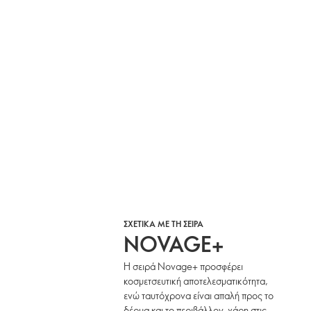
ΣΧΕΤΙΚΑ ΜΕ ΤΗ ΣΕΙΡΑ
NOVAGE+
Η σειρά Novage+ προσφέρει
κοσμετσευτική αποτελεσματικότητα,
ενώ ταυτόχρονα είναι απαλή προς το
δέρμα και το περιβάλλον, χάρη στις