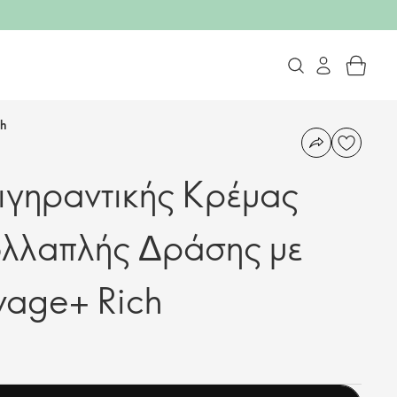
ch
ιγηραντικής Κρέμας
λλαπλής Δράσης με
vage+ Rich