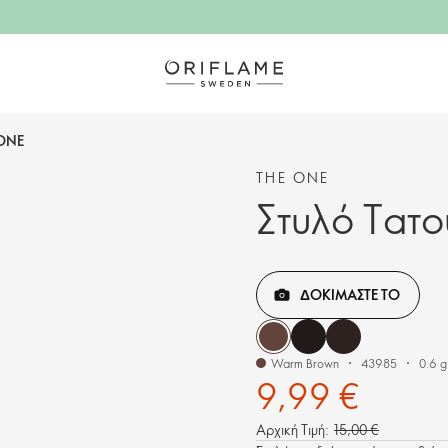
 ONE
THE ONE
Στυλό Τατ
ΔΟΚΙΜΑΣΤΕ ΤΟ
Warm Brown
43985
0.6 g
9,99 €
Αρχική Τιμή:
15,00 €