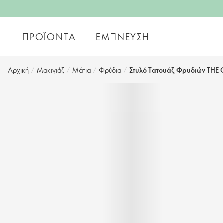
ΠΡΟΪΌΝΤΑ
ΈΜΠΝΕΥΣΗ
Αρχική
/
Μακιγιάζ
/
Μάτια
/
Φρύδια
/
Στυλό Τατουάζ Φρυδιών THE