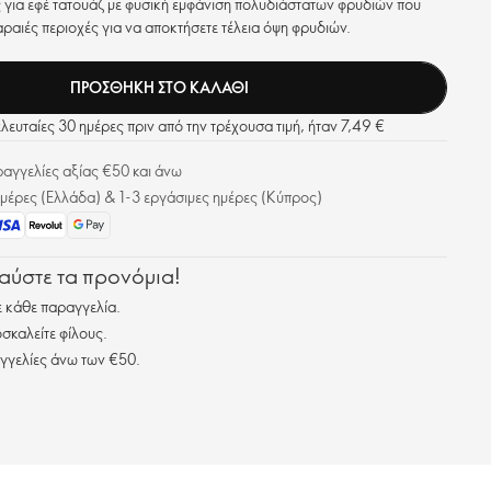
ς για εφέ τατουάζ με φυσική εμφάνιση πολυδιάστατων φρυδιών που
 αραιές περιοχές για να αποκτήσετε τέλεια όψη φρυδιών.
ΠΡΟΣΘΗΚΗ ΣΤΟ ΚΑΛΑΘΙ
ελευταίες 30 ημέρες πριν από την τρέχουσα τιμή, ήταν 7,49 €
γγελίες αξίας €50 και άνω
μέρες (Ελλάδα) & 1-3 εργάσιμες ημέρες (Κύπρος)
λαύστε τα προνόμια!
 κάθε παραγγελία.
σκαλείτε φίλους.
γγελίες άνω των €50.