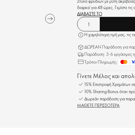
Στυλό φρυδιών με μύτη ακριβεία
διαρκεί για 48 ώρες. Γεμίστε τις
ΔΙΑΒΑΣΤΕ ΤΟ
Η χαμηλότερη τιμή μας, τις τ
ΔΩΡΕΑΝ Παράδοση για παρα
Παράδοση: 3-6 εργάσιμες η
Τρόποι Πληρωμής:
Γίνετε Μέλος και απο
15% Επιστροφή Χρημάτων σε
10% Sharing Bonus όταν προ
Δωρεάν παράδοση για παρα
ΜΑΘΕΤΕ ΠΕΡΙΣΣΟΤΕΡΑ