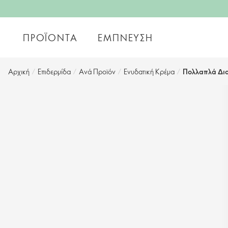
ΠΡΟΪΌΝΤΑ
ΈΜΠΝΕΥΣΗ
Αρχική
/
Επιδερμίδα
/
Aνά Προϊόν
/
Ενυδατική Κρέμα
/
Πολλαπλά Διο