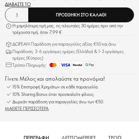
Γλυκολικό Οξύ (AHA).
ΔΙΑΒΑΣΤΕ ΤΟ
ΠΡΟΣΘΗΚΗ ΣΤΟ ΚΑΛΑΘΙ
Η χαμηλότερη τιμή μας, τις τελευταίες 30 ημέρες πριν από την
τρέχουσα τιμή, ήταν 7,99 €
ΔΩΡΕΑΝ Παράδοση για παραγγελίες αξίας €50 και άνω
Παράδοση: 3-6 εργάσιμες ημέρες (Ελλάδα) & 1-3 εργάσιμες
ημέρες (Κύπρος)
Τρόποι Πληρωμής:
Γίνετε Μέλος και απολαύστε τα προνόμια!
15% Επιστροφή Χρημάτων σε κάθε παραγγελία.
10% Sharing Bonus όταν προσκαλείτε φίλους.
Δωρεάν παράδοση για παραγγελίες άνω των €50.
ΜΑΘΕΤΕ ΠΕΡΙΣΣΟΤΕΡΑ
ΠΕΡΙΓΡΑΦΗ
ΛΕΠΤΟΜΕΡΕΙΕΣ
ΤΡΟΠΟΣ ΧΡΗ