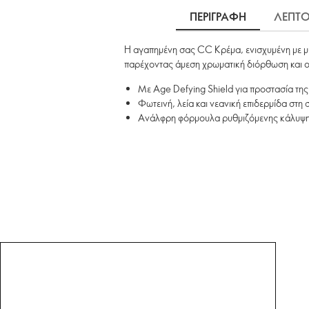
ΠΕΡΙΓΡΑΦΗ
ΛΕΠΤΟ
Η αγαπημένη σας CC Κρέμα, ενισχυμένη με μ
παρέχοντας άμεση χρωματική διόρθωση και ο
Με Age Defying Shield για προστασία της
Φωτεινή, λεία και νεανική επιδερμίδα στη 
Ανάλφρη φόρμουλα ρυθμιζόμενης κάλυψης,