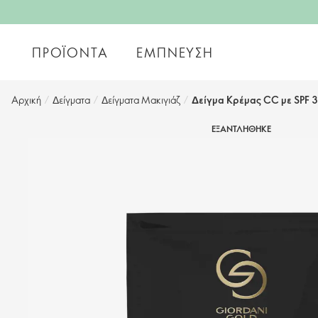
ΠΡΟΪΌΝΤΑ
ΈΜΠΝΕΥΣΗ
Αρχική
/
Δείγματα
/
Δείγματα Μακιγιάζ
/
Δείγμα Κρέμας CC με SPF 
ΕΞΑΝΤΛΗΘΗΚΕ