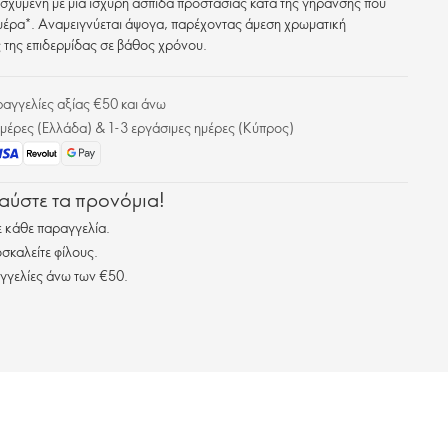
σχυμένη με μια ισχυρή ασπίδα προστασίας κατά της γήρανσης που
μέρα*. Αναμειγνύεται άψογα, παρέχοντας άμεση χρωματική
 της επιδερμίδας σε βάθος χρόνου.
γγελίες αξίας €50 και άνω
μέρες (Ελλάδα) & 1-3 εργάσιμες ημέρες (Κύπρος)
λαύστε τα προνόμια!
 κάθε παραγγελία.
σκαλείτε φίλους.
γγελίες άνω των €50.