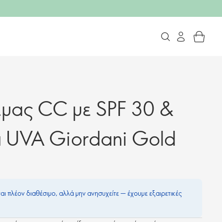
έμας CC με SPF 30 &
 UVA Giordani Gold
ναι πλέον διαθέσιμο, αλλά μην ανησυχείτε — έχουμε εξαιρετικές