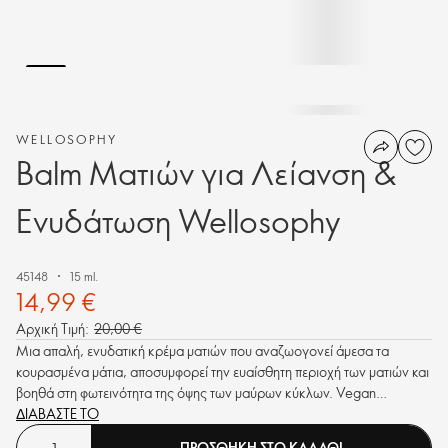
WELLOSOPHY
Balm Ματιών για Λείανση &
Ενυδάτωση Wellosophy
45148
15 ml.
14,99 €
Αρχική Τιμή:
20,00 €
Μια απαλή, ενυδατική κρέμα ματιών που αναζωογονεί άμεσα τα
κουρασμένα μάτια, αποσυμφορεί την ευαίσθητη περιοχή των ματιών και
βοηθά στη φωτεινότητα της όψης των μαύρων κύκλων. Vegan
περιποίηση επιδερμίδας με προστατευτικό προσαρμογόνο Panax
ΔΙΑΒΑΣΤΕ ΤΟ
Ginseng, καθώς και Νιασιναμίδη.
ΠΡΟΣΘΗΚΗ ΣΤΟ ΚΑΛΑΘΙ