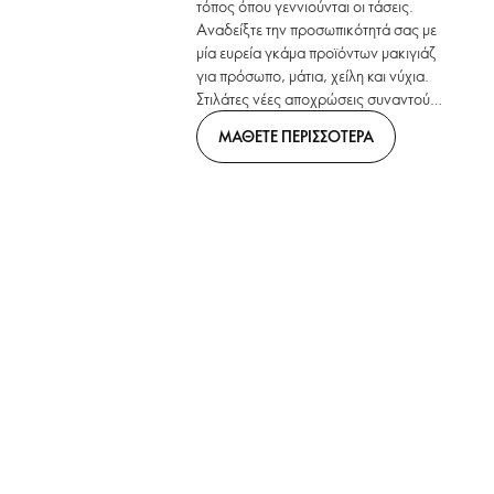
τόπος όπου γεννιούνται οι τάσεις.
Αναδείξτε την προσωπικότητά σας με
μία ευρεία γκάμα προϊόντων μακιγιάζ
για πρόσωπο, μάτια, χείλη και νύχια.
Στιλάτες νέες αποχρώσεις συναντούν
καινοτόμα formats. Bring. It. On.
ΜΑΘΕΤΕ ΠΕΡΙΣΣΟΤΕΡΑ