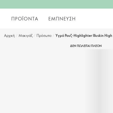
ΠΡΟΪΌΝΤΑ
ΈΜΠΝΕΥΣΗ
Αρχική
/
Μακιγιάζ
/
Πρόσωπο
/
Yγρό Ρουζ-Highlighter Illuskin Hig
ΔΕΝ ΠΩΛΕΙΤΑΙ ΠΛΕΟΝ