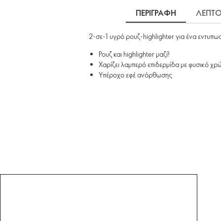
ΠΕΡΙΓΡΑΦΗ
ΛΕΠΤΟ
2-σε-1 υγρό ρουζ-highlighter για ένα εντυπ
Ρουζ και highlighter μαζί!
Χαρίζει λαμπερό επιδερμίδα με φυσικό χρ
Υπέροχο εφέ ανόρθωσης