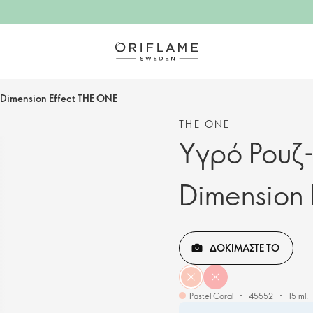
h Dimension Effect THE ONE
THE ONE
Yγρό Ρουζ-H
Dimension 
ΔΟΚΙΜΑΣΤΕ ΤΟ
Pastel Coral
45552
15 ml.