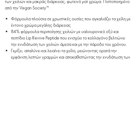
των χειλιών και μακράς διάρκειας, φωτεινό ματ χρώμα. Πιστοποιημένο
από την Vegan Society™.
Φόρμουλα πλούσια σε χρωστικές ουσίες που αγκαλιάζει τα χείλη με
έντονο χρώμα μεγάλης διάρκειας
84% φόρμουλα περιποίησης χειλιών με υαλουρονικό οξύ και
πεπτίδιο Lip Revive Peptide που ενισχύει το κολλαγόνο βελτιώνει
την ενυδάτωση των χειλιών άμεσα και με την πάροδο του χρόνου.
Γεμίζει, απαλύνει και λειαίνει τα χείλη, μειώνοντας ορατά την
εμφάνιση λεπτών γραμμών και αποκαθιστώντας την ενυδάτωση των
χειλιών.