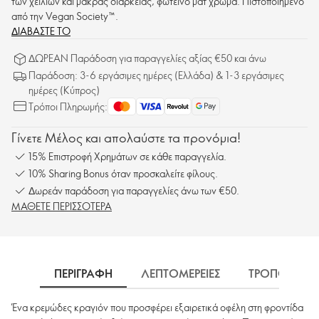
των χειλιών και μακράς διάρκειας, φωτεινό ματ χρώμα. Πιστοποιημένο
από την Vegan Society™.
ΔΙΑΒΑΣΤΕ ΤΟ
ΔΩΡΕΑΝ Παράδοση για παραγγελίες αξίας €50 και άνω
Παράδοση: 3-6 εργάσιμες ημέρες (Ελλάδα) & 1-3 εργάσιμες
ημέρες (Κύπρος)
Τρόποι Πληρωμής:
Γίνετε Μέλος και απολαύστε τα προνόμια!
15% Επιστροφή Χρημάτων σε κάθε παραγγελία.
10% Sharing Bonus όταν προσκαλείτε φίλους.
Δωρεάν παράδοση για παραγγελίες άνω των €50.
ΜΑΘΕΤΕ ΠΕΡΙΣΣΟΤΕΡΑ
ΠΕΡΙΓΡΑΦΗ
ΛΕΠΤΟΜΕΡΕΙΕΣ
ΤΡΟΠΟΣ ΧΡΗ
Ένα κρεμώδες κραγιόν που προσφέρει εξαιρετικά οφέλη στη φροντίδα