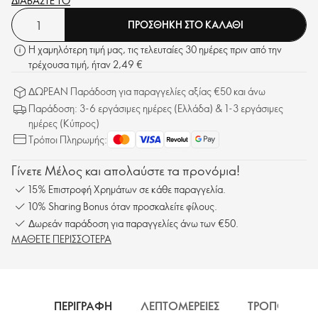
ΔΙΑΒΑΣΤΕ ΤΟ
ΠΡΟΣΘΗΚΗ ΣΤΟ ΚΑΛΑΘΙ
Η χαμηλότερη τιμή μας, τις τελευταίες 30 ημέρες πριν από την
τρέχουσα τιμή, ήταν 2,49 €
ΔΩΡΕΑΝ Παράδοση για παραγγελίες αξίας €50 και άνω
Παράδοση: 3-6 εργάσιμες ημέρες (Ελλάδα) & 1-3 εργάσιμες
ημέρες (Κύπρος)
Τρόποι Πληρωμής:
Γίνετε Μέλος και απολαύστε τα προνόμια!
15% Επιστροφή Χρημάτων σε κάθε παραγγελία.
10% Sharing Bonus όταν προσκαλείτε φίλους.
Δωρεάν παράδοση για παραγγελίες άνω των €50.
ΜΑΘΕΤΕ ΠΕΡΙΣΣΟΤΕΡΑ
ΠΕΡΙΓΡΑΦΗ
ΛΕΠΤΟΜΕΡΕΙΕΣ
ΤΡΟΠΟΣ ΧΡΗ