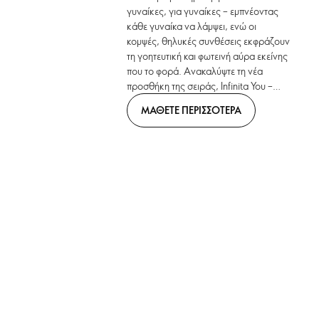
γυναίκες, για γυναίκες – εμπνέοντας
κάθε γυναίκα να λάμψει, ενώ οι
κομψές, θηλυκές συνθέσεις εκφράζουν
τη γοητευτική και φωτεινή αύρα εκείνης
που το φορά. Ανακαλύψτε τη νέα
προσθήκη της σειράς, Infinita You –
δημιουργημένη για να γιορτάσει τη
ΜΑΘΕΤΕ ΠΕΡΙΣΣΟΤΕΡΑ
μοναδική σας θηλυκή αύρα.