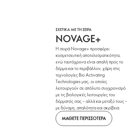
ΣΧΕΤΙΚΑ ΜΕ ΤΗ ΣΕΙΡΑ
NOVAGE+
Η σειρά Novage+ προσφέρει
κοσμετσευτική αποτελεσματικότητα,
ενώ ταυτόχρονα είναι απαλή προς το
δέρμα και το περιβάλλον, χάρη στις
τεχνολογίες Bio Activating
Technologies μας, οι οποίες
λειτουργούν σε απόλυτο συγχρονισμό
με τις βιολογικές λειτουργίες του
δέρματός σας – αλλά και μεταξύ τους –
με δύναμη, απαλότητα και ακρίβεια.
ΜΑΘΕΤΕ ΠΕΡΙΣΣΟΤΕΡΑ