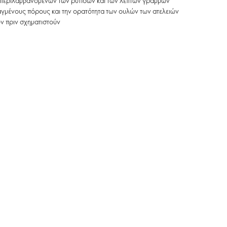
μπεριλαμβανομένων των ρυτίδων και των λεπτών γραμμών
αγμένους πόρους και την ορατότητα των ουλών των ατελειών
ν πριν σχηματιστούν