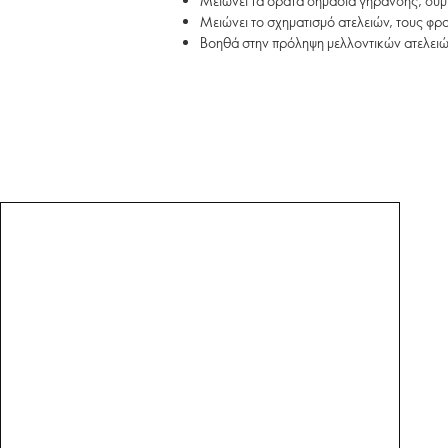
Μειώνει τα ορατά σημάδια γήρανσης, συ
Μειώνει το σχηματισμό ατελειών, τους φρ
Βοηθά στην πρόληψη μελλοντικών ατελειώ