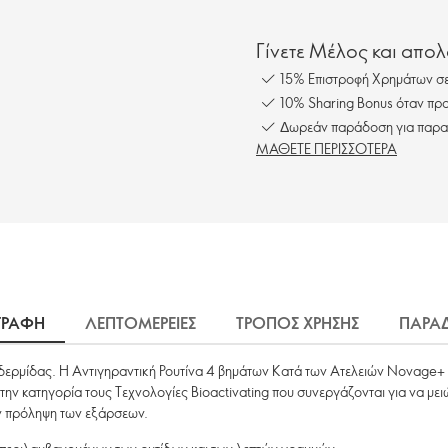
Γίνετε Μέλος και απο
15% Επιστροφή Χρημάτων σε
10% Sharing Bonus όταν προ
Δωρεάν παράδοση για παρα
ΜΑΘΕΤΕ ΠΕΡΙΣΣΟΤΕΡΑ
ΓΡΑΦΗ
ΛΕΠΤΟΜΕΡΕΙΕΣ
ΤΡΟΠΟΣ ΧΡΗΣΗΣ
ΠΑΡΑ
πιδερμίδας. Η Αντιγηραντική Ρουτίνα 4 βημάτων Κατά των Ατελειών Novage+
ς στην κατηγορία τους Τεχνολογίες Bioactivating που συνεργάζονται για να 
ν πρόληψη των εξάρσεων.