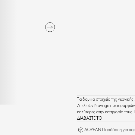
Τα δομικά στοιχεία της νεανική
Ατελειών Novage+ μεταμορφώνει 
καλύτερες στην κατηγορία τους 
αποτελεσματικά τα σημάδια γήρ
ΔΙΑΒΑΣΤΕ ΤΟ
εξάρσεων.
ΔΩΡΕΑΝ Παράδοση για παρα