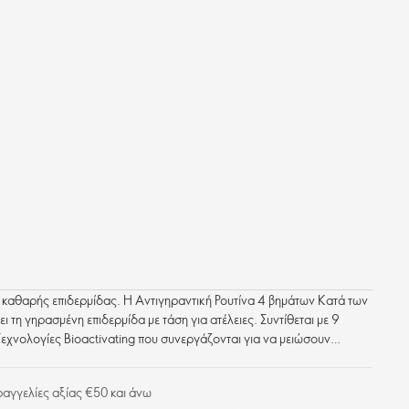
ς, καθαρής επιδερμίδας. Η Αντιγηραντική Ρουτίνα 4 βημάτων Κατά των
τη γηρασμένη επιδερμίδα με τάση για ατέλειες. Συντίθεται με 9
Τεχνολογίες Bioactivating που συνεργάζονται για να μειώσουν
ανσης, ενώ παράλληλα καθαρίζουν και βοηθούν στην πρόληψη των
γγελίες αξίας €50 και άνω