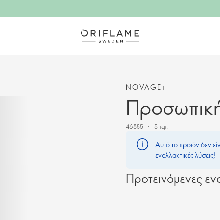
NOVAGE+
Προσωπική
46855
5 τεμ.
Αυτό το προϊόν δεν εί
εναλλακτικές λύσεις!
Προτεινόμενες ενα