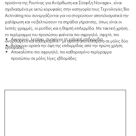
προϊόντα της Ρουτίνας για Ανόρθωση και Σύσφιξη Novage+, είναι
σχεδιασμένα με οκτώ κορυφαίες στην κατηγορία τους Τεχνολογίες Bio
Activating που συνεργάζονται για να στοχεύσουν αποτελεσματικά την
χαλάρωση και να βελτιώσουν τα σημάδια γήρανσης, όπως είναι οι
λεπτές γραμμές, οι ρυτίδες και η θαμπή επιδερμίδα. Με τακτική χρήση,
το περίγραμμα του προσώπου φαίνεται πιο σφριγηλό, σφιχτό, πιο
Ανυψώνει, λειαίνει, συσφίγγει τη χαλαρή επιδερμίδα
ανορθωμένο και καθορισμένο - με ορατά αποτελέσματα σε μόλις δύο
Βελτιώνει ορατά την όψη της επιδερμίδας από την πρώτη χρήση
εβδομάδες.
Αποκαλύπτει πιο σφριγηλό, πιο καθορισμένο περίγραμμα
προσώπου σε μόλις λίγες εβδομάδες