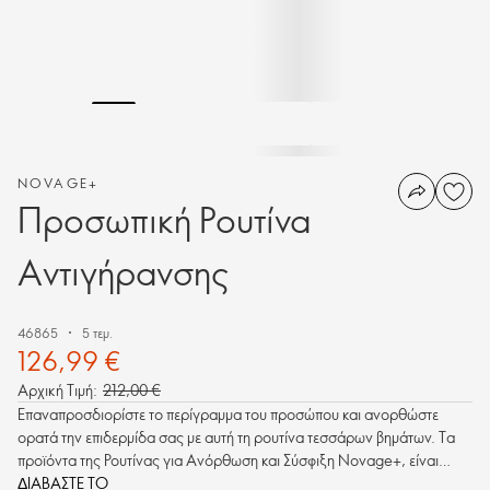
NOVAGE+
Προσωπική Ρουτίνα
Αντιγήρανσης
46865
5 τεμ.
126,99 €
Αρχική Τιμή:
212,00 €
Επαναπροσδιορίστε το περίγραμμα του προσώπου και ανορθώστε
ορατά την επιδερμίδα σας με αυτή τη ρουτίνα τεσσάρων βημάτων. Τα
προϊόντα της Ρουτίνας για Ανόρθωση και Σύσφιξη Novage+, είναι
σχεδιασμένα με οκτώ κορυφαίες στην κατηγορία τους Τεχνολογίες Bio
ΔΙΑΒΑΣΤΕ ΤΟ