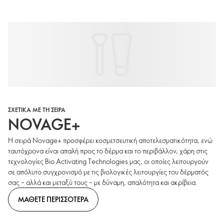
ΣΧΕΤΙΚΑ ΜΕ ΤΗ ΣΕΙΡΑ
NOVAGE+
Η σειρά Novage+ προσφέρει κοσμετσευτική αποτελεσματικότητα, ενώ
ταυτόχρονα είναι απαλή προς το δέρμα και το περιβάλλον, χάρη στις
τεχνολογίες Bio Activating Technologies μας, οι οποίες λειτουργούν
σε απόλυτο συγχρονισμό με τις βιολογικές λειτουργίες του δέρματός
σας – αλλά και μεταξύ τους – με δύναμη, απαλότητα και ακρίβεια.
ΜΑΘΕΤΕ ΠΕΡΙΣΣΟΤΕΡΑ