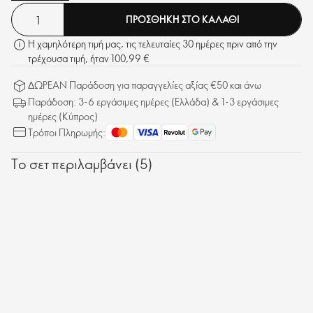
Activating που συνεργάζονται για να στοχεύσουν αποτελεσματικά την
ΠΡΟΣΘΗΚΗ ΣΤΟ ΚΑΛΑΘΙ
χαλάρωση και να βελτιώσουν τα σημάδια γήρανσης, όπως είναι οι
λεπτές γραμμές, οι ρυτίδες και η θαμπή επιδερμίδα. Με τακτική χρήση,
Η χαμηλότερη τιμή μας, τις τελευταίες 30 ημέρες πριν από την
το περίγραμμα του προσώπου φαίνεται πιο σφριγηλό, σφιχτό, πιο
τρέχουσα τιμή, ήταν 100,99 €
ανορθωμένο και καθορισμένο - με ορατά αποτελέσματα σε μόλις δύο
εβδομάδες.
ΔΩΡΕΑΝ Παράδοση για παραγγελίες αξίας €50 και άνω
Παράδοση: 3-6 εργάσιμες ημέρες (Ελλάδα) & 1-3 εργάσιμες
ημέρες (Κύπρος)
Τρόποι Πληρωμής:
Το σετ περιλαμβάνει (5)