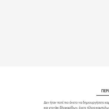
ΠΕΡ
Δεν ήταν ποτέ πιο άνετο να δημιουργήσετε κ
και χτενάκι βλεφαρίδων, έχετε τέλεια καμπυλ