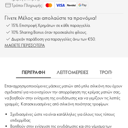
Τρόποι Πληρωμής:
Γίνετε Μέλος και απολαύστε τα προνόμια!
15% Επιστροφή Χρημάτων σε κάθε παραγγελία.
10% Sharing Bonus όταν προσκαλείτε φίλους.
Δωρεάν παράδοση για παραγγελίες άνω των €50.
ΜΑΘΕΤΕ ΠΕΡΙΣΣΟΤΕΡΑ
ΠΕΡΙΓΡΑΦΗ
ΛΕΠΤΟΜΕΡΕΙΕΣ
ΤΡΟΠΟΣ ΧΡΗ
Επαναχρησιμοποιούμενες μάσκες ματιών από μπλε σιλικόνη που έχουν
σχεδιαστεί για να ενισχύουν την απορρόφηση της κρέμας ματιών σας,
να βοηθούν στην ενίσχυση της ενυδάτωσης και να γεμίζουν τις λεπτές
γραμμές. Κατασκευασμένες από σιλικόνη ποιότητας τροφίμων.
Σχεδιασμένες ώστε να είναι κατάλληλες για όλους τους τύπους
επιδερμίδας
Βοηθούν στην ενίσχυση της ενυδάτωσης και στο γέμισμα των