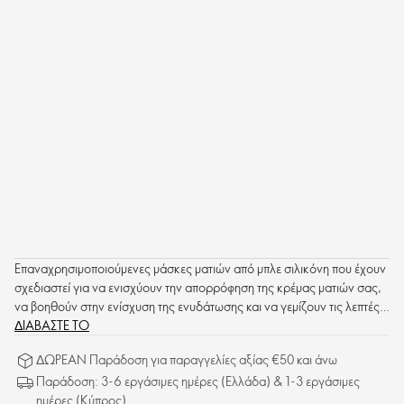
Επαναχρησιμοποιούμενες μάσκες ματιών από μπλε σιλικόνη που έχουν
σχεδιαστεί για να ενισχύουν την απορρόφηση της κρέμας ματιών σας,
να βοηθούν στην ενίσχυση της ενυδάτωσης και να γεμίζουν τις λεπτές
γραμμές. Κατασκευασμένες από σιλικόνη ποιότητας τροφίμων.
ΔΙΑΒΑΣΤΕ ΤΟ
ΔΩΡΕΑΝ Παράδοση για παραγγελίες αξίας €50 και άνω
Παράδοση: 3-6 εργάσιμες ημέρες (Ελλάδα) & 1-3 εργάσιμες
ημέρες (Κύπρος)