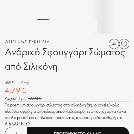
ORIFLAME EXKLUSIV
Ανδρικό Σφουγγάρι Σώματος
από Σιλικόνη
48981
0 τεμ.
4,79 €
Αρχική Τιμή:
12,00 €
Το premium σφουγγάρι σώματος από σιλικόνη δημιουργεί εύκολα
πλούσιο αφρό για αποτελεσματικό καθαρισμό, ενώ ταυτόχρονα κάνει
απαλό μασάζ και απολέπιση, αφήνοντας την επιδερμίδα καθαρή και
γεμάτη φρεσκάδα.
ΔΙΑΒΑΣΤΕ ΤΟ
ΠΡΟΣΘΗΚΗ ΣΤΟ ΚΑΛΑΘΙ