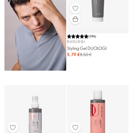
(
396
)
DUOLOGI
Styling Gel DUOLOGI
5,79 €
8,50 €