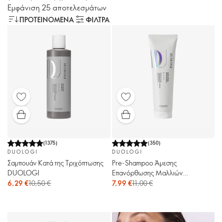
Εμφάνιση 25 αποτελεσμάτων
ΠΡΟΤΕΙΝΌΜΕΝΑ
ΦΙΛΤΡΑ
(
1375
)
(
350
)
DUOLOGI
DUOLOGI
Σαμπουάν Κατά της Τριχόπτωσης
Pre-Shampoo Άμεσης
DUOLOGI
Επανόρθωσης Μαλλιών
DUOLOGI
6,29 €
10,50 €
7,99 €
11,00 €