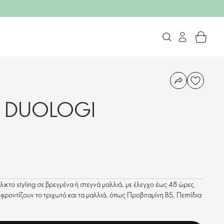
el DUOLOGI
ικτο styling σε βρεγμένα ή στεγνά μαλλιά, με έλεγχο έως 48 ώρες.
φροντίζουν το τριχωτό και τα μαλλιά, όπως Προβιταμίνη B5, Πεπτίδια