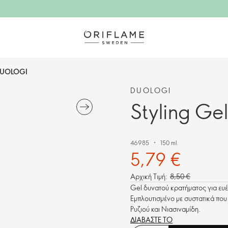
 DUOLOGI
DUOLOGI
Styling G
46985
150 ml.
5,79 €
Αρχική Τιμή:
8,50 €
Gel δυνατού κρατήματος για ευέλ
Εμπλουτισμένο με συστατικά που 
Ρυζιού και Νιασιναμίδη.
ΔΙΑΒΑΣΤΕ ΤΟ