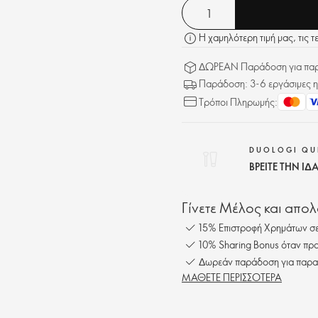
Η χαμηλότερη τιμή μας, τις τ
ΔΩΡΕΑΝ Παράδοση για παρα
Παράδοση: 3-6 εργάσιμες η
Τρόποι Πληρωμής:
DUOLOGI QU
ΒΡΕΙΤΕ ΤΗΝ Ι
Γίνετε Μέλος και απο
15% Επιστροφή Χρημάτων σε
10% Sharing Bonus όταν προ
Δωρεάν παράδοση για παρα
ΜΑΘΕΤΕ ΠΕΡΙΣΣΟΤΕΡΑ