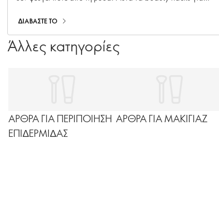
πολυτελή vibes θα σας κάνουν να νιώθετε πραγματικά
κομψοί και περιποιημένοι.
ΔΙΑΒΑΣΤΕ ΤΟ
Άλλες κατηγορίες
ΑΡΘΡΑ ΓΙΑ ΠΕΡΙΠΟΙΗΣΗ
ΑΡΘΡΑ ΓΙΑ ΜΑΚΙΓΙΑΖ
ΕΠΙΔΕΡΜΙΔΑΣ