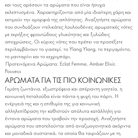
και τους αρέσουν τα αρώματα που είναι ήσυχα
εκλεπτυσμένα. Χαρακτηρίζονται από μία ιδιαίτερη χάρη και
εκτιμούν την ομορφιά της απλότητας. Αναζητήστε αρώματα
που συνδυάζουν ντελικάτες λουλουδένιες αρωματικές νότες
με εκρήξεις φρουτώδους γλυκύτητας και ξυλώδεις
αποχρώσεις. Οι κύριες νότες που πρέπει να προσέξετε
περιλαμβάνουν το γιασεμί, το Ylang Ylang, το περγαμόντο,
το μανταρίνι και το κεχριμπάρι.
Προτεινόμενα Αρώματα: Eclat Femme, Amber Elixir,
Possess
ΑΡΩΜΑΤΑ ΓΙΑ ΤΙΣ ΠΙΟ ΚΟΙΝΩΝΙΚΕΣ
Γεμάτη ζωντάνια, εξωστρέφεια και απέραντη γοητεία, η
κοινωνική πεταλούδα είναι πάντα η ψυχή του πάρτι. Η
ενέργειά της και η επιθυμία της για κοινωνική
αλληλεπίδραση την καθιστούν απόλυτα κατάλληλη για
έντονα αρώματα που τραβούν την προσοχή. Αναζητήστε
αρώματα που αποτελούνται από αναζωογονητικά ακόρντα
και μοναδικά συστατικά, τα οποία θα ταιριάζουν με τη