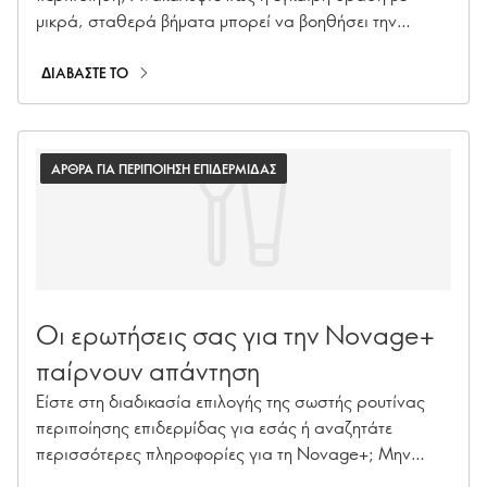
μικρά, σταθερά βήματα μπορεί να βοηθήσει την
επιδερμίδα σας να διατηρείται νεανική για
περισσότερο καιρό.
ΔΙΑΒΑΣΤΕ ΤΟ
ΑΡΘΡΑ ΓΙΑ ΠΕΡΙΠΟΙΗΣΗ ΕΠΙΔΕΡΜΙΔΑΣ
Οι ερωτήσεις σας για την Novage+
παίρνουν απάντηση
Είστε στη διαδικασία επιλογής της σωστής ρουτίνας
περιποίησης επιδερμίδας για εσάς ή αναζητάτε
περισσότερες πληροφορίες για τη Novage+; Μην
ψάχνετε άλλο! Η Senior Manager Beauty Routine