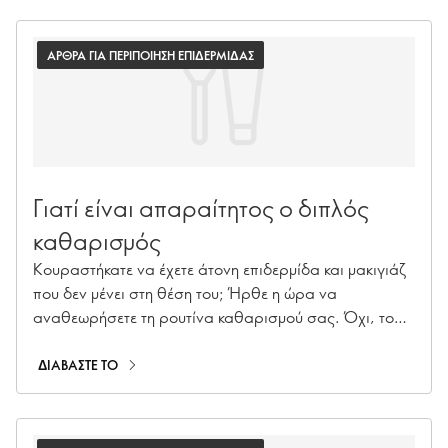
ΑΡΘΡΑ ΓΙΑ ΠΕΡΙΠΟΙΗΣΗ ΕΠΙΔΕΡΜΙΔΑΣ
Γιατί είναι απαραίτητος ο διπλός
καθαρισμός
Κουραστήκατε να έχετε άτονη επιδερμίδα και μακιγιάζ
που δεν μένει στη θέση του; Ήρθε η ώρα να
αναθεωρήσετε τη ρουτίνα καθαρισμού σας. Όχι, το
σαπούνι και το νερό δεν αρκούν! Αναρωτιέστε γιατί
πρέπει να κάνετε διπλό καθαρισμό; Συνεχίστε να
ΔΙΑΒΑΣΤΕ ΤΟ
διαβάζετε!