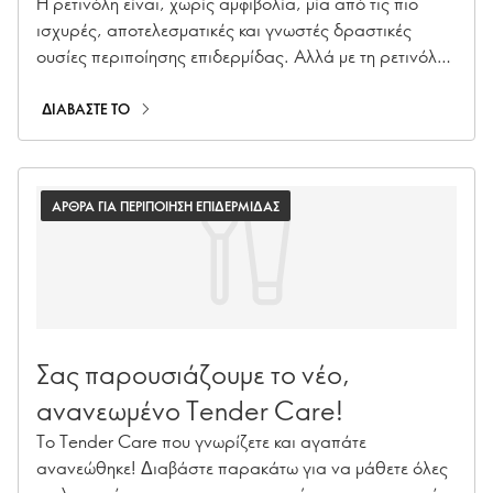
Η ρετινόλη είναι, χωρίς αμφιβολία, μία από τις πιο
ισχυρές, αποτελεσματικές και γνωστές δραστικές
ουσίες περιποίησης επιδερμίδας. Αλλά με τη ρετινόλη,
και μερικές άλλες καλύτερες στην κατηγορία τους
δραστικές ουσίες, αυτή η απόδοση μπορεί να έχει
ΔΙΑΒΑΣΤΕ ΤΟ
υψηλό τίμημα αν έχετε ευαίσθητη επιδερμίδα - μπορεί
να προκαλέσουν ενόχληση.
ΑΡΘΡΑ ΓΙΑ ΠΕΡΙΠΟΙΗΣΗ ΕΠΙΔΕΡΜΙΔΑΣ
Σας παρουσιάζουμε το νέο,
ανανεωμένο Tender Care!
Το Tender Care που γνωρίζετε και αγαπάτε
ανανεώθηκε! Διαβάστε παρακάτω για να μάθετε όλες