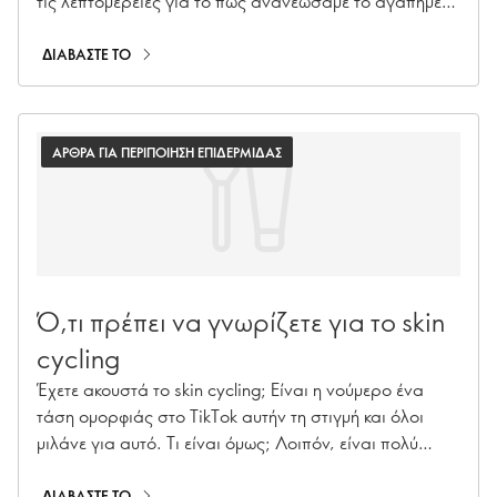
τις λεπτομέρειες για το πως ανανεώσαμε το αγαπημένο
προϊόν όλων!
ΔΙΑΒΑΣΤΕ ΤΟ
ΑΡΘΡΑ ΓΙΑ ΠΕΡΙΠΟΙΗΣΗ ΕΠΙΔΕΡΜΙΔΑΣ
Ό,τι πρέπει να γνωρίζετε για το skin
cycling
Έχετε ακουστά το skin cycling; Είναι η νούμερο ένα
τάση ομορφιάς στο TikTok αυτήν τη στιγμή και όλοι
μιλάνε για αυτό. Τι είναι όμως; Λοιπόν, είναι πολύ
απλό. Επωφελείστε περισσότερο από τη βραδινή
ρουτίνα περιποίησης της επιδερμίδας σας
ΔΙΑΒΑΣΤΕ ΤΟ