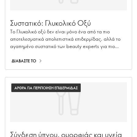
Συστατικό: Γλυκολικό Οξύ
Το Γλυκολικό οξύ δεν είναι μόνο ένα από τα πιο
αποτελεσματικά απολεπιστικά επιδερμίδας, αλλά το
αγαπημένο συστατικό των beauty experts για πιο
φωτεινή επιδερμίδα με ομοιόμορφο τόνο και υφή.
Παρακάτω δείτε τι πρέπει να γνωρίζετε για αυτό το
ΔΙΑΒΑΣΤΕ ΤΟ
ισχυρό ΑΗΑ!
ΑΡΘΡΑ ΓΙΑ ΠΕΡΙΠΟΙΗΣΗ ΕΠΙΔΕΡΜΙΔΑΣ
Σύνδεση ύπνου, ομορφιάς και υγεία