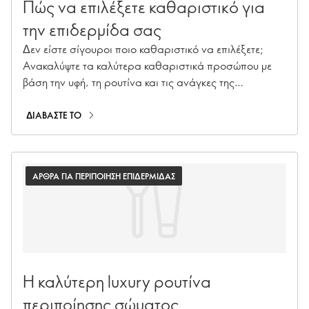
Πώς να επιλέξετε καθαριστικό για
την επιδερμίδα σας
Δεν είστε σίγουροι ποιο καθαριστικό να επιλέξετε;
Ανακαλύψτε τα καλύτερα καθαριστικά προσώπου με
βάση την υφή, τη ρουτίνα και τις ανάγκες της
επιδερμίδας σας — από ήπια προϊόντα καθημερινού
καθαρισμού έως διπλό καθαρισμό.
ΔΙΑΒΑΣΤΕ ΤΟ
ΑΡΘΡΑ ΓΙΑ ΠΕΡΙΠΟΙΗΣΗ ΕΠΙΔΕΡΜΙΔΑΣ
Η καλύτερη luxury ρουτίνα
περιποίησης σώματος