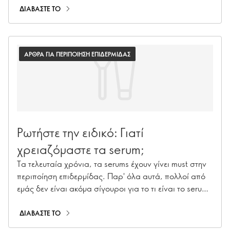
Implementation & Premium Skincare Expert μας,
ΔΙΑΒΑΣΤΕ ΤΟ
Caroline Charpentier, απαντάει στις πιο σημαντικές
ερωτήσεις σας για τη Novage+!
ΑΡΘΡΑ ΓΙΑ ΠΕΡΙΠΟΙΗΣΗ ΕΠΙΔΕΡΜΙΔΑΣ
Ρωτήστε την ειδικό: Γιατί
χρειαζόμαστε τα serum;
Τα τελευταία χρόνια, τα serums έχουν γίνει must στην
περιποίηση επιδερμίδας. Παρ' όλα αυτά, πολλοί από
εμάς δεν είναι ακόμα σίγουροι για το τι είναι το serum
και τι κάνει. Αποφασίσαμε να θέσουμε μερικές από τις
πιο καυτές ερωτήσεις μας στο Skin Care Expert Panel
ΔΙΑΒΑΣΤΕ ΤΟ
της Oriflame!