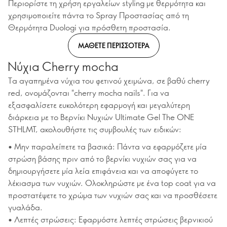
Περιορίστε τη χρήση εργαλείων styling με θερμότητα και
χρησιμοποιείτε πάντα το Spray Προστασίας από τη
Θερμότητα Duologi για πρόσθετη προστασία.
ΜΑΘΕΤΕ ΠΕΡΙΣΣΟΤΕΡΑ
Νύχια Cherry mocha
Τα αγαπημένα νύχια του φετινού χειμώνα, σε βαθύ cherry
red, ονομάζονται "cherry mocha nails". Για να
εξασφαλίσετε ευκολότερη εφαρμογή και μεγαλύτερη
διάρκεια με το Βερνίκι Νυχιών Ultimate Gel The ONE
STHLMT, ακολουθήστε τις συμβουλές των ειδικών:
• Μην παραλείπετε τα βασικά: Πάντα να εφαρμόζετε μία
στρώση βάσης πριν από το βερνίκι νυχιών σας για να
δημιουργήσετε μία λεία επιφάνεια και να αποφύγετε το
λέκιασμα των νυχιών. Ολοκληρώστε με ένα top coat για να
προστατέψετε το χρώμα των νυχιών σας και να προσθέσετε
γυαλάδα.
• Λεπτές στρώσεις: Εφαρμόστε λεπτές στρώσεις βερνικιού