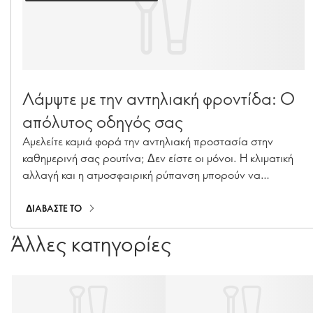
Λάμψτε με την αντηλιακή φροντίδα: Ο
απόλυτος οδηγός σας
Αμελείτε καμιά φορά την αντηλιακή προστασία στην
καθημερινή σας ρουτίνα; Δεν είστε οι μόνοι. Η κλιματική
αλλαγή και η ατμοσφαιρική ρύπανση μπορούν να
επιταχύνουν τη γήρανση της επιδερμίδας, προκαλώντας
υπερμελάγχρωση, λεπτές γραμμές και απώλεια
ΔΙΑΒΑΣΤΕ ΤΟ
κολλαγόνου. Με τη σειρά μας από απαραίτητα προϊόντα
Άλλες κατηγορίες
αντηλιακής φροντίδας — όπως αντηλιακά, ενυδατικές με
SPF και makeup με SPF — μπορείτε να προστατεύετε την
επιδερμίδα σας όλο τον χρόνο!