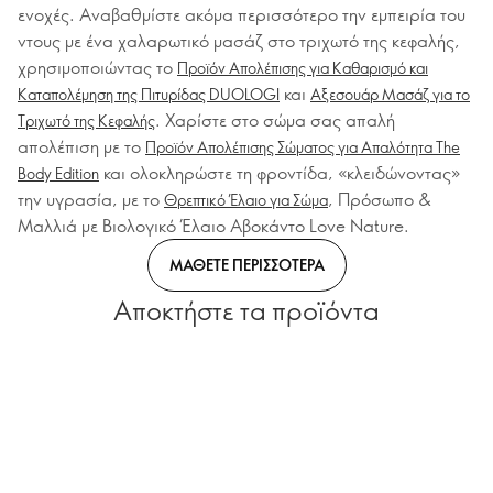
ενοχές. Αναβαθμίστε ακόμα περισσότερο την εμπειρία του
ντους με ένα χαλαρωτικό μασάζ στο τριχωτό της κεφαλής,
χρησιμοποιώντας το
Προϊόν Απολέπισης για Καθαρισμό και
και
Καταπολέμηση της Πιτυρίδας DUOLOGI
Αξεσουάρ Μασάζ για το
. Χαρίστε στο σώμα σας απαλή
Τριχωτό της Κεφαλής
απολέπιση με το
Προϊόν Απολέπισης Σώματος για Απαλότητα The
και ολοκληρώστε τη φροντίδα, «κλειδώνοντας»
Βody Εdition
την υγρασία, με το
, Πρόσωπο &
Θρεπτικό Έλαιο για Σώμα
Μαλλιά με Βιολογικό Έλαιο Αβοκάντο Love Nature.
ΜΑΘΕΤΕ ΠΕΡΙΣΣΟΤΕΡΑ
Αποκτήστε τα προϊόντα