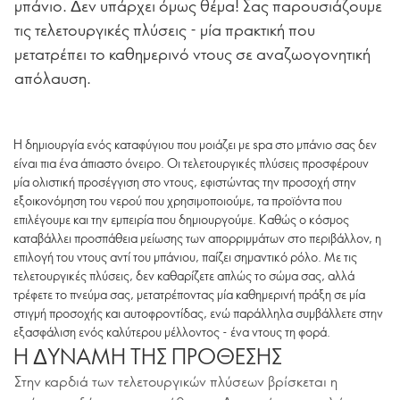
μπάνιο. Δεν υπάρχει όμως θέμα! Σας παρουσιάζουμε
τις τελετουργικές πλύσεις - μία πρακτική που
μετατρέπει το καθημερινό ντους σε αναζωογονητική
απόλαυση.
Η δημιουργία ενός καταφύγιου που μοιάζει με spa στο μπάνιο σας δεν
είναι πια ένα άπιαστο όνειρο. Οι τελετουργικές πλύσεις προσφέρουν
μία ολιστική προσέγγιση στο ντους, εφιστώντας την προσοχή στην
εξοικονόμηση του νερού που χρησιμοποιούμε, τα προϊόντα που
επιλέγουμε και την εμπειρία που δημιουργούμε. Καθώς ο κόσμος
καταβάλλει προσπάθεια μείωσης των απορριμμάτων στο περιβάλλον, η
επιλογή του ντους αντί του μπάνιου, παίζει σημαντικό ρόλο. Με τις
τελετουργικές πλύσεις, δεν καθαρίζετε απλώς το σώμα σας, αλλά
τρέφετε το πνεύμα σας, μετατρέποντας μία καθημερινή πράξη σε μία
στιγμή προσοχής και αυτοφροντίδας, ενώ παράλληλα συμβάλλετε στην
εξασφάλιση ενός καλύτερου μέλλοντος - ένα ντους τη φορά.
Η ΔΥΝΑΜΗ ΤΗΣ ΠΡΟΘΕΣΗΣ
Στην καρδιά των τελετουργικών πλύσεων βρίσκεται η