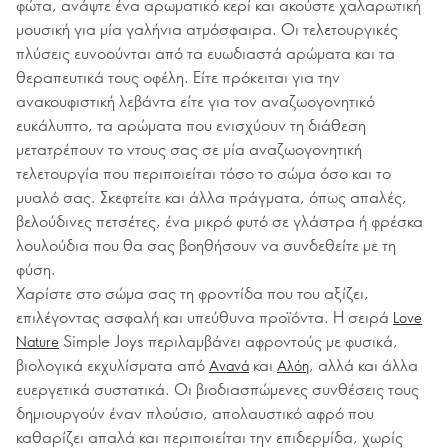
φώτα, ανάψτε ένα αρωματικό κερί και ακούστε χαλαρωτική
μουσική για μία γαλήνια ατμόσφαιρα. Οι τελετουργικές
πλύσεις ευνοούνται από τα ευωδιαστά αρώματα και τα
θεραπευτικά τους οφέλη. Είτε πρόκειται για την
ανακουφιστική λεβάντα είτε για τον αναζωογονητικό
ευκάλυπτο, τα αρώματα που ενισχύουν τη διάθεση
μετατρέπουν το ντους σας σε μία αναζωογονητική
τελετουργία που περιποιείται τόσο το σώμα όσο και το
μυαλό σας. Σκεφτείτε και άλλα πράγματα, όπως απαλές,
βελούδινες πετσέτες, ένα μικρό φυτό σε γλάστρα ή φρέσκα
λουλούδια που θα σας βοηθήσουν να συνδεθείτε με τη
φύση.
Χαρίστε στο σώμα σας τη φροντίδα που του αξίζει,
επιλέγοντας ασφαλή και υπεύθυνα προϊόντα. Η σειρά
Love
Simple Joys περιλαμβάνει αφροντούς με φυσικά,
Nature
βιολογικά εκχυλίσματα από
και
, αλλά και άλλα
Ανανά
Αλόη
ευεργετικά συστατικά. Οι βιοδιασπώμενες συνθέσεις τους
δημιουργούν έναν πλούσιο, απολαυστικό αφρό που
καθαρίζει απαλά και περιποιείται την επιδερμίδα, χωρίς