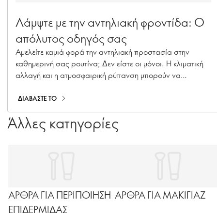
Λάμψτε με την αντηλιακή φροντίδα: Ο
απόλυτος οδηγός σας
Αμελείτε καμιά φορά την αντηλιακή προστασία στην
καθημερινή σας ρουτίνα; Δεν είστε οι μόνοι. Η κλιματική
αλλαγή και η ατμοσφαιρική ρύπανση μπορούν να
επιταχύνουν τη γήρανση της επιδερμίδας, προκαλώντας
υπερμελάγχρωση, λεπτές γραμμές και απώλεια
ΔΙΑΒΑΣΤΕ ΤΟ
κολλαγόνου. Με τη σειρά μας από απαραίτητα προϊόντα
Άλλες κατηγορίες
αντηλιακής φροντίδας — όπως αντηλιακά, ενυδατικές με
SPF και makeup με SPF — μπορείτε να προστατεύετε την
επιδερμίδα σας όλο τον χρόνο!
ΑΡΘΡΑ ΓΙΑ ΠΕΡΙΠΟΙΗΣΗ
ΑΡΘΡΑ ΓΙΑ ΜΑΚΙΓΙΑΖ
ΕΠΙΔΕΡΜΙΔΑΣ