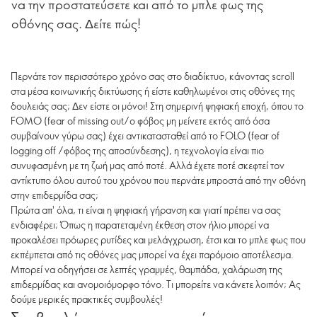
να την προστατεύσετε και από το μπλε φως της
οθόνης σας. Δείτε πώς!
Περνάτε τον περισσότερο χρόνο σας στο διαδίκτυο, κάνοντας scroll
στα μέσα κοινωνικής δικτύωσης ή είστε καθηλωμένοι στις οθόνες της
δουλειάς σας; Δεν είστε οι μόνοι! Στη σημερινή ψηφιακή εποχή, όπου το
FOMO (fear of missing out/o φόβος μη μείνετε εκτός από όσα
συμβαίνουν γύρω σας) έχει αντικατασταθεί από το FOLO (fear of
logging off /φόβος της αποσύνδεσης), η τεχνολογία είναι πιο
συνυφασμένη με τη ζωή μας από ποτέ. Αλλά έχετε ποτέ σκεφτεί τον
αντίκτυπο όλου αυτού του χρόνου που περνάτε μπροστά από την οθόνη
στην επιδερμίδα σας;
Πρώτα απ' όλα, τι είναι η ψηφιακή γήρανση και γιατί πρέπει να σας
ενδιαφέρει; Όπως η παρατεταμένη έκθεση στον ήλιο μπορεί να
προκαλέσει πρόωρες ρυτίδες και μελάγχρωση, έτσι και το μπλε φως που
εκπέμπεται από τις οθόνες μας μπορεί να έχει παρόμοιο αποτέλεσμα.
Μπορεί να οδηγήσει σε λεπτές γραμμές, θαμπάδα, χαλάρωση της
επιδερμίδας και ανομοιόμορφο τόνο. Τι μπορείτε να κάνετε λοιπόν; Ας
δούμε μερικές πρακτικές συμβουλές!