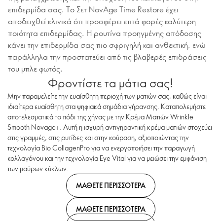
επιδερμίδα σας. Το Σετ NovAge Time Restore έχει
αποδειχθεί κλινικά ότι προσφέρει επτά φορές καλύτερη
ποιότητα επιδερμίδας. Η ρουτίνα προηγμένης απόδοσης
κάνει την επιδερμίδα σας πιο σφριγηλή και ανθεκτική, ενώ
παράλληλα την προστατεύει από τις βλαβερές επιδράσεις
του μπλε φωτός.
Φροντίστε τα μάτια σας!
Μην παραμελείτε την ευαίσθητη περιοχή των ματιών σας, καθώς είναι
ιδιαίτερα ευαίσθητη στα ψηφιακά σημάδια γήρανσης. Καταπολεμήστε
αποτελεσματικά το πόδι της χήνας με την Κρέμα Ματιών Wrinkle
Smooth Novage+. Αυτή η ισχυρή αντιγηραντική κρέμα ματιών στοχεύει
στις γραμμές, στις ρυτίδες και στην κούραση, αξιοποιώντας την
τεχνολογία Bio CollagenPro για να ενεργοποιήσει την παραγωγή
κολλαγόνου και την τεχνολογία Eye Vital για να μειώσει την εμφάνιση
των μαύρων κύκλων.
ΜΑΘΕΤΕ ΠΕΡΙΣΣΟΤΕΡΑ
ΜΑΘΕΤΕ ΠΕΡΙΣΣΟΤΕΡΑ