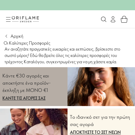
Summer Black Friday! ΟΛΑ τα
προϊόντα έως -60%!
Αρχική
Οι Καλύτερες Προσφορές
Αν αναζητάτε πραγματικές ευκαιρίες και εκπτώσεις, βρίσκεστε στο
ΕΩΣ 25 ΑΥΓΟΥΣΤΟΥ
σωστό μέρος! Εδώ θα βρείτε όλες τις καλύτερες προσφορές του
τρέχοντος Καταλόγου, συγκεντρωμένες για να μη χάσετε καμία.
Κάντε €30 αγορές και
αποκτήστε ένα προϊόν-
έκπληξη με ΜΟΝΟ €1
ΚΑΝΤΕ ΤΙΣ ΑΓΟΡΕΣ ΣΑΣ
Το ιδανικό σετ για την πρώτη
σας αγορά
ΑΠΟΚΤΗΣΤΕ ΤΟ ΣΕΤ ΝΕΩΝ