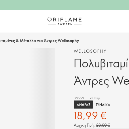
ιταμίνες & Μέταλλα για Άντρες Wellosophy
WELLOSOPHY
Πολυβιταμί
Άντρες We
38558
60 τεμ.
ΆΝΔΡΑΣ
ΓΥΝΑΊΚΑ
18,99 €
Αρχική Τιμή:
23,00 €