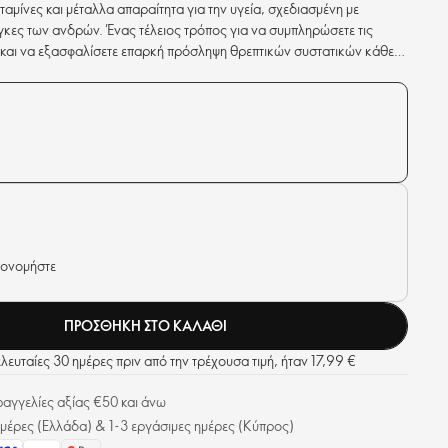
ταμίνες και μέταλλα απαραίτητα για την υγεία, σχεδιασμένη με
άγκες των ανδρών. Ένας τέλειος τρόπος για να συμπληρώσετε τις
λα και να εξασφαλίσετε επαρκή πρόσληψη θρεπτικών συστατικών κάθε
ι 10 μέταλλα.
κονομήστε
ΠΡΟΣΘΉΚΗ ΣΤΟ ΚΑΛΆΘΙ
ελευταίες 30 ημέρες πριν από την τρέχουσα τιμή, ήταν 17,99 €
γγελίες αξίας €50 και άνω
μέρες (Ελλάδα) & 1-3 εργάσιμες ημέρες (Κύπρος)