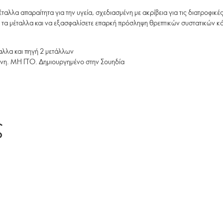
έταλλα απαραίτητα για την υγεία, σχεδιασμένη με ακρίβεια για τις διατροφι
αι τα μέταλλα και να εξασφαλίσετε επαρκή πρόσληψη θρεπτικών συστατικών κάθ
ταλλα και πηγή 2 μετάλλων
ένη. ΜΗ ΓΤΟ. Δημιουργημένο στην Σουηδία
ς