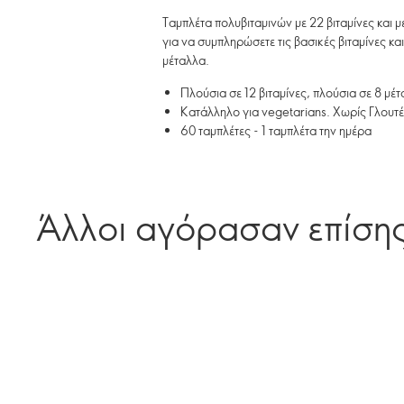
Ταμπλέτα πολυβιταμινών με 22 βιταμίνες και μ
για να συμπληρώσετε τις βασικές βιταμίνες κ
μέταλλα.
Πλούσια σε 12 βιταμίνες, πλούσια σε 8 μέ
Κατάλληλο για vegetarians. Xωρίς Γλουτ
60 ταμπλέτες - 1 ταμπλέτα την ημέρα
Άλλοι αγόρασαν επίση