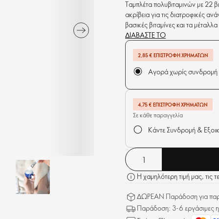
Ταμπλέτα πολυβιταμινών με 22 βι
ακρίβεια για τις διατροφικές αν
βασικές βιταμίνες και τα μέταλ
μέρα! Σύνθεση με 12 βιταμίνες κα
ΔΙΑΒΑΣΤΕ ΤΟ
2,85 € ΕΠΙΣΤΡΟΦΉ ΧΡΗΜΆΤΩΝ
Αγορά χωρίς συνδρομή
4,75 € ΕΠΙΣΤΡΟΦΉ ΧΡΗΜΆΤΩΝ
Σε κάθε παραγγελία
Κάντε Συνδρομή & Εξοι
Η χαμηλότερη τιμή μας, τις τ
ΔΩΡΕΑΝ Παράδοση για παρα
Παράδοση: 3-6 εργάσιμες η