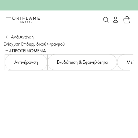
Ανά Ανάγκη
Ενίσχυση Επιδερμιδικού Φραγμού
ΠΡΟΤΕΙΝΌΜΕΝΑ
Αντιγήρανση
Ενυδάτωση & Σφριγηλότητα
Μείωσ