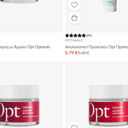
)
(
211
)
OPTIMALS
μού με Άργιλο Opt Optimals
Απολεπιστικό Προσώπου Opt Optima
5,79 €
11,00 €