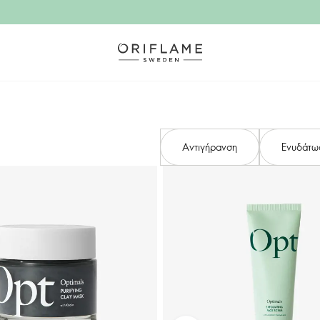
Αντιγήρανση
Ενυδάτω