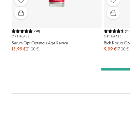
(
298
)
(
25
OPTIMALS
OPTIMALS
Serum Opt Optimals Age Revive
Rich Κρέμα Op
13,99 €
21,00 €
9,99 €
17,00 €