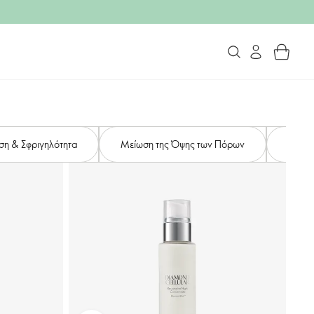
ση & Σφριγηλότητα
Μείωση της Όψης των Πόρων
Ομοιό