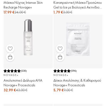
Mάσκα Νύχτας Intense Skin
Καταπραϋντική Μάσκα Προσώπου
Recharge Novage+
Gel to Ice με Βιολογικό Ακτινίδιο
Love Nature
17,99 €
24,00 €
1,79 €
3,00 €
(
530
)
(
596
)
NOVAGE+
NOVAGE+
Απολεπιστικό Διάλυμα ΑΗΑ
Δίσκοι Απολέπισης & Καθαρισμού
Novage+ Proceuticals
Novage+ Proceuticals
32,99 €
43,00 €
5,79 €
9,00 €