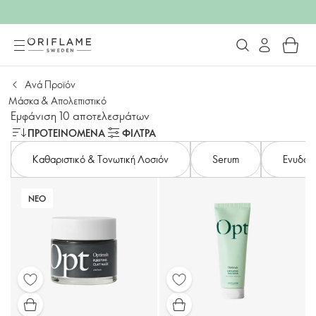
Aνά Προϊόν
Μάσκα & Απολεπιστικό
Εμφάνιση 10 αποτελεσμάτων
ΠΡΟΤΕΙΝΌΜΕΝΑ
ΦΙΛΤΡΑ
Καθαριστικό & Τονωτική Λοσιόν
Serum
Ενυδατι
ΝΕΟ