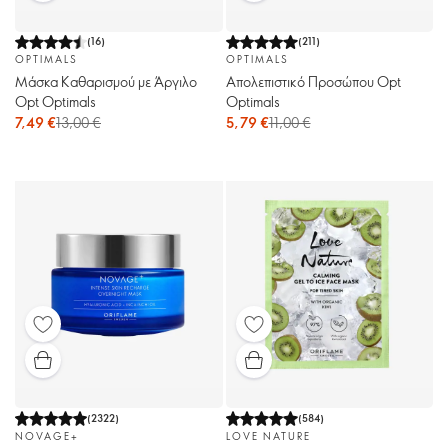
(
16
)
(
211
)
OPTIMALS
OPTIMALS
Μάσκα Καθαρισμού με Άργιλο
Απολεπιστικό Προσώπου Opt
Opt Optimals
Optimals
7,49 €
13,00 €
5,79 €
11,00 €
(
2322
)
(
584
)
NOVAGE+
LOVE NATURE