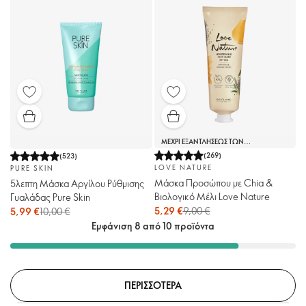
ΜΕΧΡΙ ΕΞΑΝΤΛΗΣΕΩΣ ΤΩΝ
ΑΠΟΘΕΜΑΤΩΝ
(
269
)
(
523
)
LOVE NATURE
PURE SKIN
Μάσκα Προσώπου με Chia &
5λεπτη Μάσκα Αργίλου Ρύθμισης
Βιολογικό Μέλι Love Nature
Γυαλάδας Pure Skin
5,29 €
9,00 €
5,99 €
10,00 €
Εμφάνιση 8 από 10 προϊόντα
ΠΕΡΙΣΣΟΤΕΡΑ