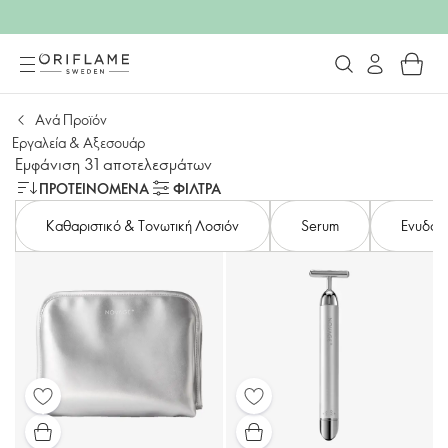
Aνά Προϊόν
Εργαλεία & Αξεσουάρ
Εμφάνιση 31 αποτελεσμάτων
ΠΡΟΤΕΙΝΌΜΕΝΑ
ΦΙΛΤΡΑ
Καθαριστικό & Τονωτική Λοσιόν
Serum
Ενυδατι