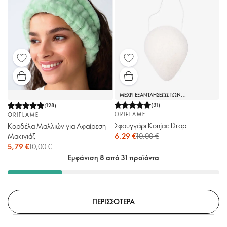
ΜΕΧΡΙ ΕΞΑΝΤΛΗΣΕΩΣ ΤΩΝ
ΑΠΟΘΕΜΑΤΩΝ
(
31
)
(
128
)
ORIFLAME
ORIFLAME
Σφουγγάρι Konjac Drop
Κορδέλα Μαλλιών για Αφαίρεση
Μακιγιάζ
6,29 €
10,00 €
5,79 €
10,00 €
Εμφάνιση 8 από 31 προϊόντα
ΠΕΡΙΣΣΟΤΕΡΑ