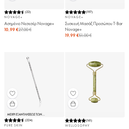
(
22
)
(
197
)
NOVAGE+
NOVAGE+
Ασημένιο Νεσεσέρ Novage+
Συσκευή Μασάζ Προσώπου T-Bar
Novage+
10,99 €
27,00 €
19,99 €
51,00 €
ΜΕΧΡΙ ΕΞΑΝΤΛΗΣΕΩΣ ΤΩΝ
ΑΠΟΘΕΜΑΤΩΝ
(
224
)
(
161
)
PURE SKIN
WELLOSOPHY