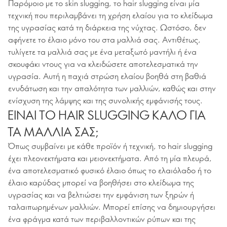
Παρόμοιο με το skin slugging, το hair slugging είναι μία
τεχνική που περιλαμβάνει τη χρήση ελαίου για το κλείδωμα
της υγρασίας κατά τη διάρκεια της νύχτας. Ωστόσο, δεν
αφήνετε το έλαιο μόνο του στα μαλλιά σας. Αντιθέτως,
τυλίγετε τα μαλλιά σας με ένα μεταξωτό μαντήλι ή ένα
σκουφάκι ντους για να κλειδώσετε αποτελεσματικά την
υγρασία. Αυτή η παχιά στρώση ελαίου βοηθά στη βαθιά
ενυδάτωση και την απαλότητα των μαλλιών, καθώς και στην
ενίσχυση της λάμψης και της συνολικής εμφάνισής τους.
ΕΙΝΑΙ ΤΟ HAIR SLUGGING ΚΑΛΟ ΓΙΑ
ΤΑ ΜΑΛΛΙΑ ΣΑΣ;
Όπως συμβαίνει με κάθε προϊόν ή τεχνική, το hair slugging
έχει πλεονεκτήματα και μειονεκτήματα. Από τη μία πλευρά,
ένα αποτελεσματικό φυσικό έλαιο όπως το ελαιόλαδο ή το
έλαιο καρύδας μπορεί να βοηθήσει στο κλείδωμα της
υγρασίας και να βελτιώσει την εμφάνιση των ξηρών ή
ταλαιπωρημένων μαλλιών. Μπορεί επίσης να δημιουργήσει
ένα φράγμα κατά των περιβαλλοντικών ρύπων και της