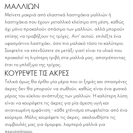
ΜΑΛΛΙΩΝ
Μείνετε μακριά από ελαστικά λαστιχάκια μαλλιών ή
λαστιχάκια που έχουν μεταλλικό κλείσιμο στη μέση, καθώς
όχι μόνο προκαλούν σπάσιμο των μαλλιών, αλλά μπορούν
επίσης να τραβήξουν τις τρίχες. Αντ' αυτού, επιλέξτε ένα
υφασμάτινο λαστιχάκι, όσο πιο μαλακό τόσο το καλύτερο.
Σκεφτείτε να επενδύσετε σε μετάξι γιατί είναι το υλικό που
προκαλεί τη λιγότερη τριβή στα μαλλιά μας, αποτρέποντας
έτσι το μπλέξιμο της τρίχας.
ΚΟΥΡΕΨΤΕ ΤΙΣ ΑΚΡΕΣ
Τελικά όμως θα έρθει μία μέρα που οι ξηρές και σπασμένες
άκρες δεν θα μπορούν να σωθούν, καθώς είναι ένα φυσικό
μέρος του κύκλου ανάπτυξης των μαλλιών. Η καλύτερη λύση
είναι να κουρέψετε τις άκρες για μία άμεση υγιή και
ανανεωμένη εμφάνιση - κάθε χτένισμα επωφελείται από ένα
κούρεμα. Μόλις κουρέψετε τις άκρες, ακολουθήστε τις
συμβουλές μας για όμορφα, λαμπερά μαλλιά για
περισσότερο.