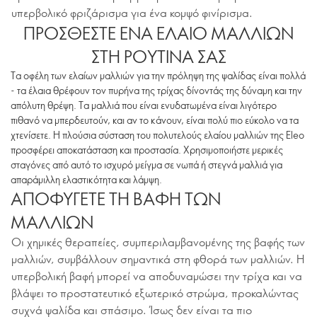
υπερβολικό φριζάρισμα για ένα κομψό φινίρισμα.
ΠΡΟΣΘΕΣΤΕ ΕΝΑ ΕΛΑΙΟ ΜΑΛΛΙΩΝ
ΣΤΗ ΡΟΥΤΙΝΑ ΣΑΣ
Τα οφέλη των ελαίων μαλλιών για την πρόληψη της ψαλίδας είναι πολλά
- τα έλαια θρέφουν τον πυρήνα της τρίχας δίνοντάς της δύναμη και την
απόλυτη θρέψη. Τα μαλλιά που είναι ενυδατωμένα είναι λιγότερο
πιθανό να μπερδευτούν, και αν το κάνουν, είναι πολύ πιο εύκολο να τα
χτενίσετε. Η πλούσια σύσταση του πολυτελούς ελαίου μαλλιών της Eleo
προσφέρει αποκατάσταση και προστασία. Χρησιμοποιήστε μερικές
σταγόνες από αυτό το ισχυρό μείγμα σε νωπά ή στεγνά μαλλιά για
απαράμιλλη ελαστικότητα και λάμψη.
ΑΠΟΦΥΓΕΤΕ ΤΗ ΒΑΦΗ ΤΩΝ
ΜΑΛΛΙΩΝ
Οι χημικές θεραπείες, συμπεριλαμβανομένης της βαφής των
μαλλιών, συμβάλλουν σημαντικά στη φθορά των μαλλιών. Η
υπερβολική βαφή μπορεί να αποδυναμώσει την τρίχα και να
βλάψει το προστατευτικό εξωτερικό στρώμα, προκαλώντας
συχνά ψαλίδα και σπάσιμο. Ίσως δεν είναι τα πιο