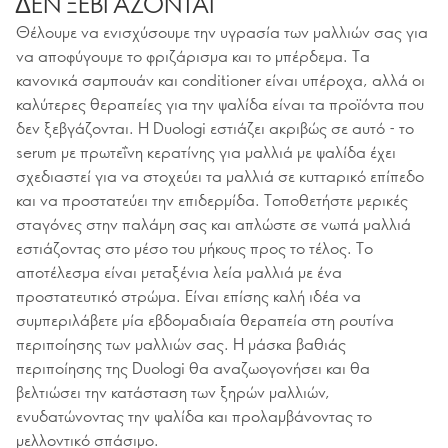
ΔΕΝ ΞΕΒΓΑΖΟΝΤΑΙ
Θέλουμε να ενισχύσουμε την υγρασία των μαλλιών σας για
να αποφύγουμε το φριζάρισμα και το μπέρδεμα. Τα
κανονικά σαμπουάν και conditioner είναι υπέροχα, αλλά οι
καλύτερες θεραπείες για την ψαλίδα είναι τα προϊόντα που
δεν ξεβγάζονται. Η Duologi εστιάζει ακριβώς σε αυτό - το
serum με πρωτεΐνη κερατίνης για μαλλιά με ψαλίδα έχει
σχεδιαστεί για να στοχεύει τα μαλλιά σε κυτταρικό επίπεδο
και να προστατεύει την επιδερμίδα. Τοποθετήστε μερικές
σταγόνες στην παλάμη σας και απλώστε σε νωπά μαλλιά
εστιάζοντας στο μέσο του μήκους προς το τέλος. Το
αποτέλεσμα είναι μεταξένια λεία μαλλιά με ένα
προστατευτικό στρώμα. Είναι επίσης καλή ιδέα να
συμπεριλάβετε μία εβδομαδιαία θεραπεία στη ρουτίνα
περιποίησης των μαλλιών σας. Η μάσκα βαθιάς
περιποίησης της Duologi θα αναζωογονήσει και θα
βελτιώσει την κατάσταση των ξηρών μαλλιών,
ενυδατώνοντας την ψαλίδα και προλαμβάνοντας το
μελλοντικό σπάσιμο.