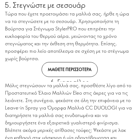
5. Στεγνώστε με σεσουάρ
Τώρα που έχετε προετοιμάσει τα μαλλιά σας, ήρθε η ώρα
να τα στεγνώσετε με το σεσουάρ. Χρησιμοποιήστε τη
Βούρτσα για Στέγνωμα StylerPRO που επιτρέπει την
κυκλοφορία του θερμού αέρα, μειώνοντας το χρόνο
στεγνώματος και την έκθεση στη θερμότητα. Επίσης,
προσφέρει πιο λείο αποτέλεσμα σε σχέση με το στέγνωμα
χωρίς βούρτσα.
ΜΑΘΕΤΕ ΠΕΡΙΣΣΟΤΕΡΑ
6. Για το τέλος
Μόλις στεγνώσουν τα μαλλιά σας, προσθέστε λίγο από το
Προστατευτικό Έλαιο Μαλλιών Eleo στις άκρες για να τις
λειάνετε. Στη συνέχεια, ψεκάστε σε όλη την επιφάνεια με το
Leave-in Spray για Όμορφα Μαλλιά CC DUOLOGI για να
διατηρήσετε τα μαλλιά σας ενυδατωμένα και να
δημιουργήσετε ένα εξαιρετικά γυαλιστερό φινίρισμα.
Βλέπετε ακόμα μερικές ατίθασες τούφες; Ψεκάστε με λακ
ένα καθαρό στικ μάσκαρα ή μία οδοντόβουρτσα και