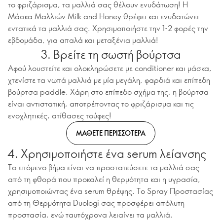
το φριζάρισμα, τα μαλλιά σας θέλουν ενυδάτωση! Η
Μάσκα Μαλλιών Milk and Honey θρέφει και ενυδατώνει
εντατικά τα μαλλιά σας. Χρησιμοποιήστε την 1-2 φορές την
εβδομάδα, για απαλά και μεταξένια μαλλιά!
3. Βρείτε τη σωστή βούρτσα
Αφού λουστείτε και ολοκληρώσετε με conditioner και μάσκα,
χτενίστε τα νωπά μαλλιά με μία μεγάλη, φαρδιά και επίπεδη
βούρτσα paddle. Χάρη στο επίπεδο σχήμα της, η βούρτσα
είναι αντιστατική, αποτρέποντας το φριζάρισμα και τις
ενοχλητικές, ατίθασες τούφες!
ΜΑΘΕΤΕ ΠΕΡΙΣΣΟΤΕΡΑ
4. Χρησιμοποιήστε ένα serum λείανσης
Το επόμενο βήμα είναι να προστατεύσετε τα μαλλιά σας
από τη φθορά που προκαλεί η θερμότητα και η υγρασία,
χρησιμοποιώντας ένα serum θρέψης. Το Spray Προστασίας
από τη Θερμότητα Duologi σας προσφέρει απόλυτη
προστασία, ενώ ταυτόχρονα λειαίνει τα μαλλιά.