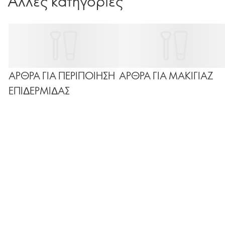
Άλλες κατηγορίες
χρόνια, όμως δεν είναι ακριβώς ίδιες. Κατανοώντας πώς
λειτουργεί η καθεμία, θα μπορέσετε να επιλέξετε εκείνη
που ταιριάζει καλύτερα στις ανάγκες της επιδερμίδας σας
και στην καθημερινή σας ρουτίνα. Ας λύσουμε κάθε
απορία!
ΑΡΘΡΑ ΓΙΑ ΠΕΡΙΠΟΙΗΣΗ
ΑΡΘΡΑ ΓΙΑ ΜΑΚΙΓΙΑΖ
ΕΠΙΔΕΡΜΙΔΑΣ