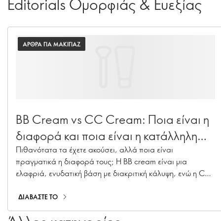
Editorials Ομορφιάς & Ευεξίας
ΑΡΘΡΑ ΓΙΑ ΜΑΚΙΓΙΑΖ
BB Cream vs CC Cream: Ποια είναι η
διαφορά και ποια είναι η κατάλληλη
για εσάς;
Πιθανότατα τα έχετε ακούσει, αλλά ποια είναι
πραγματικά η διαφορά τους; Η BB cream είναι μια
ελαφριά, ενυδατική βάση με διακριτική κάλυψη, ενώ η CC
cream εστιάζει στη διόρθωση του τόνου της επιδερμίδας,
προσφέροντας μεγαλύτερη κάλυψη για πιο ομοιόμορφο
ΔΙΑΒΑΣΤΕ ΤΟ
αποτέλεσμα. Αυτές οι πολυλειτουργικές συνθέσεις έχουν
κατακτήσει τα νεσεσέρ και τα beauty ράφια τα τελευταία