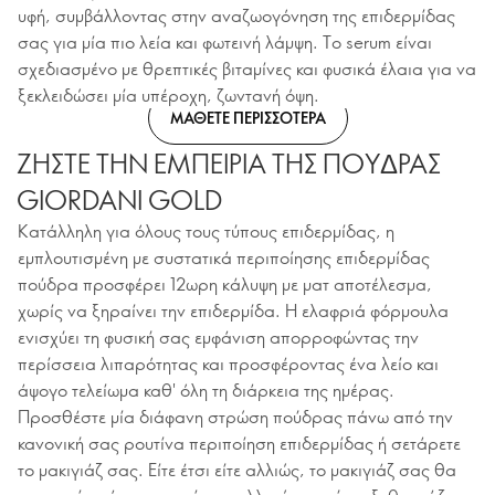
υφή, συμβάλλοντας στην αναζωογόνηση της επιδερμίδας
σας για μία πιο λεία και φωτεινή λάμψη. Το serum είναι
σχεδιασμένο με θρεπτικές βιταμίνες και φυσικά έλαια για να
ξεκλειδώσει μία υπέροχη, ζωντανή όψη.
ΜΑΘΕΤΕ ΠΕΡΙΣΣΟΤΕΡΑ
ΖΗΣΤΕ ΤΗΝ ΕΜΠΕΙΡΙΑ ΤΗΣ ΠΟΥΔΡΑΣ
GIORDANI GOLD
Κατάλληλη για όλους τους τύπους επιδερμίδας, η
εμπλουτισμένη με συστατικά περιποίησης επιδερμίδας
πούδρα προσφέρει 12ωρη κάλυψη με ματ αποτέλεσμα,
χωρίς να ξηραίνει την επιδερμίδα. Η ελαφριά φόρμουλα
ενισχύει τη φυσική σας εμφάνιση απορροφώντας την
περίσσεια λιπαρότητας και προσφέροντας ένα λείο και
άψογο τελείωμα καθ' όλη τη διάρκεια της ημέρας.
Προσθέστε μία διάφανη στρώση πούδρας πάνω από την
κανονική σας ρουτίνα περιποίηση επιδερμίδας ή σετάρετε
το μακιγιάζ σας. Είτε έτσι είτε αλλιώς, το μακιγιάζ σας θα