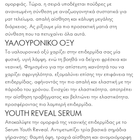
ομορφιάς. Τώρα, η σειρά υποδέχεται πούδρες με
ανανεωμένη σύνθεση με αναζωογονητικά συστατικά για
ματ τελείωμα, απαλή αίσθηση και κάλυψη μεγάλης
διάρκειας. Ας ρίξουμε μία πιο προσεκτική ματιά στη
σύνθεση που τα πετυχαίνει όλα αυτά.
ΥΑΛΟΥΡΟΝΙΚΟ ΟΞΥ
Το υαλουρονικό οξύ χαρίζει στην επιδερμίδα σας μία
φυσική, υγιή λάμψη, ενώ τη βοηθά να δείχνει φρέσκια και
νεανική. Φημισμένο για την απίστευτη ικανότητά του να
χαρίζει σφριγηλότητα, εξομαλύνει επίσης την επιφάνεια της
επιδερμίδας, αφήνοντάς την πιο απαλή και ελαστική με την
πάροδο του χρόνου. Ενισχύει την ελαστικότητα, αποτρέπει
την αίσθηση τραβήγματος και βελτιώνει την ελαστικότητα,
προσφέροντας πιο λαμπερή επιδερμίδα.
YOUTH REVEAL SERUM
Αποκαλύψτε την ομορφιά της νεανικής επιδερμίδας με το
Serum Youth Reveal. Αντιμετωπίζει τρία βασικά σημάδια
γήρανσης: θαμπή όψη, τραχιά αίσθηση και ανομοιόμορφη