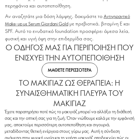
περηφάνια και αυτοπεποίθηση.
Αν αναζητάτε μια δόση λάμψης, δοκιμάστε το
Αντιγηραντικό
με πρεβιοτικά, βιταμίνη E και
Make-up με Serum Giordani Gold
SPF. Αυτό το ενυδατικό foundation προσφέρει άμεσα λεία,
φυσική και υγιή όψη στην επιδερμίδα σας.
Ο ΟΔΗΓΟΣ ΜΑΣ ΓΙΑ ΠΕΡΙΠΟΙΗΣΗ ΠΟΥ
ΕΝΙΣΧΥΕΙ ΤΗΝ ΑΥΤΟΠΕΠΟΙΘΗΣΗ
ΜΑΘΕΤΕ ΠΕΡΙΣΣΟΤΕΡΑ
ΤΟ ΜΑΚΙΓΙΑΖ ΩΣ ΘΕΡΑΠΕΙΑ: Η
ΣΥΝΑΙΣΘΗΜΑΤΙΚΗ ΠΛΕΥΡΑ ΤΟΥ
ΜΑΚΙΓΙΑΖ
Έχετε παρατηρήσει ποτέ πώς το μακιγιάζ μπορεί να αλλάξει τη διάθεσή
σας και την οπτική σας για τη ζωή; Όταν νιώθουμε καλά με την εμφάνισή
μας, αποκτούμε περισσότερη αυτοπεποίθηση και σιγουριά,
μεταδίδοντας θετική ενέργεια στους γύρω μας. Αυτή η σύνδεση
ανάμεσα στην ψυχική υγεία και τη χρήση μακιγιάζ αποδεικνύει πώς οι