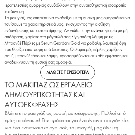
ιεροτελεστίες ομορφιάς συμβάλλουν στην συναισθηματική ισορροπία
και δύναμη.
Το μακιγιάζ μας επιτρέπει να αναδείξουμε τη φυσική μας ομορφιά και να
τονίσουμε τα χαρακτηριστικά μας, ενισχύοντας την αίσθηση
ενδυνάμωσης και αυτοεκτίμησης. Αν νιώθετε την ανάγκη για μία μικρή
απόδραση, χαρίστε στα μάγουλά σας λίγη από τη λάμψη με τις
Μπρονζέ Πέρλες με Serum Giordani Gold
για ροδαλή, λαμπερή όψη
που θυμίζει επιστροφή από διακοπές. Οι λαμπερές πέρλες χαρίζουν
ρουζ, μπρονζέ τόνο και λάμψη, προσαρμόζονται σε κάθε εμφάνιση και
αναδεικνύουν τη φυσική σας ομορφιά.
ΜΑΘΕΤΕ ΠΕΡΙΣΣΟΤΕΡΑ
ΤΟ ΜΑΚΙΓΙΑΖ ΩΣ ΕΡΓΑΛΕΙΟ
ΔΗΜΙΟΥΡΓΙΚΟΤΗΤΑΣ ΚΑΙ
ΑΥΤΟΕΚΦΡΑΣΗΣ
Βλέπετε το μακιγιάζ ως μορφή αυτοέκφρασης; Πολλοί από
εμάς το κάνουμε! Είτε πρόκειται για ένα έντονο κραγιόν είτε
για ένα εντυπωσιακό eye look, το μακιγιάζ μας δίνει τη
δυνατότητα να εκφράσουμε την προσωπικότητά μας και να