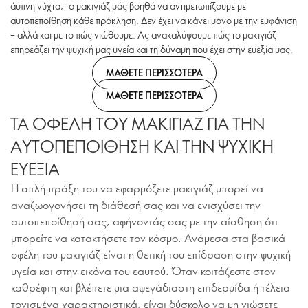
άυπνη νύχτα, το μακιγιάζ μάς βοηθά να αντιμετωπίζουμε με
αυτοπεποίθηση κάθε πρόκληση. Δεν έχει να κάνει μόνο με την εμφάνιση
– αλλά και με το πώς νιώθουμε. Ας ανακαλύψουμε πώς το μακιγιάζ
επηρεάζει την ψυχική μας υγεία και τη δύναμη που έχει στην ευεξία μας.
ΜΑΘΕΤΕ ΠΕΡΙΣΣΟΤΕΡΑ
ΜΑΘΕΤΕ ΠΕΡΙΣΣΟΤΕΡΑ
ΤΑ ΟΦΕΛΗ ΤΟΥ ΜΑΚΙΓΙΑΖ ΓΙΑ ΤΗΝ
ΑΥΤΟΠΕΠΟΙΘΗΣΗ ΚΑΙ ΤΗΝ ΨΥΧΙΚΗ
ΕΥΕΞΙΑ
Η απλή πράξη του να εφαρμόζετε μακιγιάζ μπορεί να
αναζωογονήσει τη διάθεσή σας και να ενισχύσει την
αυτοπεποίθησή σας, αφήνοντάς σας με την αίσθηση ότι
μπορείτε να κατακτήσετε τον κόσμο. Ανάμεσα στα βασικά
οφέλη του μακιγιάζ είναι η θετική του επίδραση στην ψυχική
υγεία και στην εικόνα του εαυτού. Όταν κοιτάζεστε στον
καθρέφτη και βλέπετε μια αψεγάδιαστη επιδερμίδα ή τέλεια
τονισμένα χαρακτηριστικά, είναι δύσκολο να μη νιώσετε