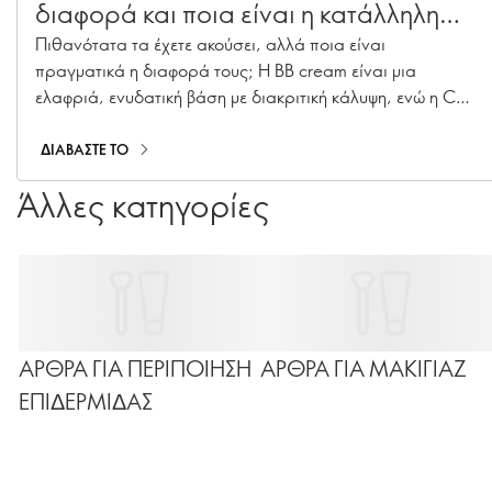
διαφορά και ποια είναι η κατάλληλη
για εσάς;
Πιθανότατα τα έχετε ακούσει, αλλά ποια είναι
πραγματικά η διαφορά τους; Η BB cream είναι μια
ελαφριά, ενυδατική βάση με διακριτική κάλυψη, ενώ η CC
cream εστιάζει στη διόρθωση του τόνου της επιδερμίδας,
προσφέροντας μεγαλύτερη κάλυψη για πιο ομοιόμορφο
ΔΙΑΒΑΣΤΕ ΤΟ
αποτέλεσμα. Αυτές οι πολυλειτουργικές συνθέσεις έχουν
Άλλες κατηγορίες
κατακτήσει τα νεσεσέρ και τα beauty ράφια τα τελευταία
χρόνια, όμως δεν είναι ακριβώς ίδιες. Κατανοώντας πώς
λειτουργεί η καθεμία, θα μπορέσετε να επιλέξετε εκείνη
που ταιριάζει καλύτερα στις ανάγκες της επιδερμίδας σας
και στην καθημερινή σας ρουτίνα. Ας λύσουμε κάθε
απορία!
ΑΡΘΡΑ ΓΙΑ ΠΕΡΙΠΟΙΗΣΗ
ΑΡΘΡΑ ΓΙΑ ΜΑΚΙΓΙΑΖ
ΕΠΙΔΕΡΜΙΔΑΣ