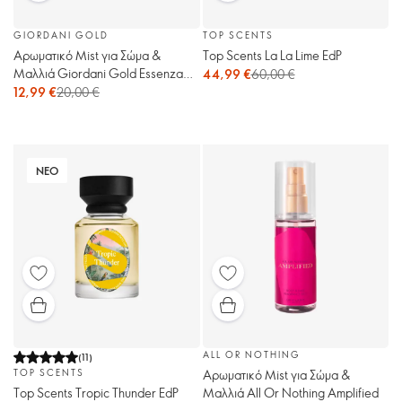
GIORDANI GOLD
TOP SCENTS
Αρωματικό Mist για Σώμα &
Top Scents La La Lime EdP
Μαλλιά Giordani Gold Essenza
44,99 €
60,00 €
Supreme
12,99 €
20,00 €
ΝΕΟ
ALL OR NOTHING
(
11
)
Αρωματικό Mist για Σώμα &
TOP SCENTS
Μαλλιά All Or Nothing Amplified
Top Scents Tropic Thunder EdP